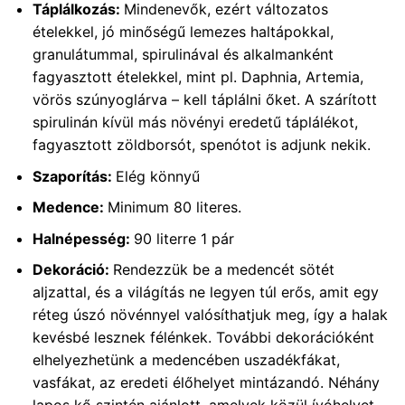
Táplálkozás:
Mindenevők, ezért változatos
ételekkel, jó minőségű lemezes haltápokkal,
granulátummal, spirulinával és alkalmanként
fagyasztott ételekkel, mint pl. Daphnia, Artemia,
vörös szúnyoglárva – kell táplálni őket. A szárított
spirulinán kívül más növényi eredetű táplálékot,
fagyasztott zöldborsót, spenótot is adjunk nekik.
Szaporítás:
Elég könnyű
Medence:
Minimum 80 literes.
Halnépesség:
90 literre 1 pár
Dekoráció:
Rendezzük be a medencét sötét
aljzattal, és a világítás ne legyen túl erős, amit egy
réteg úszó növénnyel valósíthatjuk meg, így a halak
kevésbé lesznek félénkek. További dekorációként
elhelyezhetünk a medencében uszadékfákat,
vasfákat, az eredeti élőhelyet mintázandó. Néhány