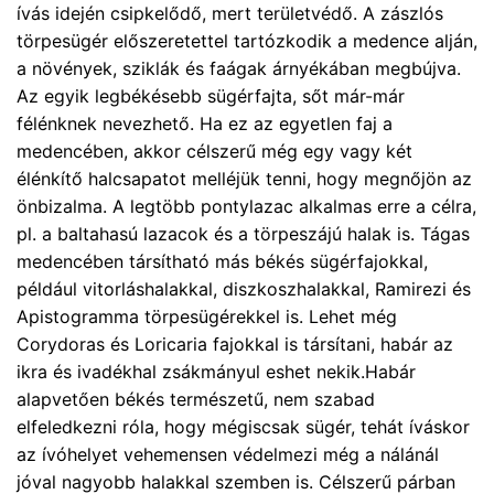
ívás idején csipkelődő, mert területvédő. A zászlós
törpesügér előszeretettel tartózkodik a medence alján,
a növények, sziklák és faágak árnyékában megbújva.
Az egyik legbékésebb sügérfajta, sőt már-már
félénknek nevezhető. Ha ez az egyetlen faj a
medencében, akkor célszerű még egy vagy két
élénkítő halcsapatot melléjük tenni, hogy megnőjön az
önbizalma. A legtöbb pontylazac alkalmas erre a célra,
pl. a baltahasú lazacok és a törpeszájú halak is. Tágas
medencében társítható más békés sügérfajokkal,
például vitorláshalakkal, diszkoszhalakkal, Ramirezi és
Apistogramma törpesügérekkel is. Lehet még
Corydoras és Loricaria fajokkal is társítani, habár az
ikra és ivadékhal zsákmányul eshet nekik.Habár
alapvetően békés természetű, nem szabad
elfeledkezni róla, hogy mégiscsak sügér, tehát íváskor
az ívóhelyet vehemensen védelmezi még a nálánál
jóval nagyobb halakkal szemben is. Célszerű párban