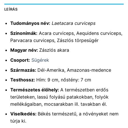
LEÍRÁS
Tudományos név:
Laetacara curviceps
Szinonímák:
Acara curviceps, Aequidens curviceps,
Parvacara curviceps, Zászlós törpesügér
Magyar név:
Zászlós akara
Csoport:
Sügérek
Származás:
Dél-Amerika, Amazonas-medence
Testhossz:
Hím: 9 cm, nőstény: 7 cm
Természetes élőhely:
A természetben erdős
területeken, lassú folyású patakokban, folyók
mellékágaiban, mocsarakban ill. tavakban él.
Viselkedés:
Békés természetű, a növényeket nem
túrja ki.