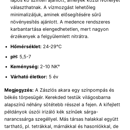
lapos kő szintén ajánlott, amelyek közül ívóhelyet
választhatnak. A vízmozgást lehetőleg
minimalizáljuk, aminek elősegítésére sűrű
növényesítés ajánlott. A medence rendszeres
karbantartása elengedhetetlen, mert nagyon
érzékenyek a felgyülemlett nitrátra.
Hőmérséklet:
24-29°C
pH:
5,5-7
Keménység:
2-10 NK°
Várható életkor:
5 év
Megjegyzés:
A Zászlós akara egy színpompás és
békés törpesügér. Kerekded testük világosbarna
alapszínű néhány sötétebb résszel a fejen. A kifejlett
példányok úszói irizáló kék színűek sárga-
narancssárga szegéllyel. Más társas halakkal együtt
tartható, pl. tetrákkal, márnákkal és hasonlókkal, de