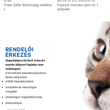
HOME
BOLHA ÉS KULLANCSÍRTÓK
Trixie Safer Biztonsági mellény
Fypryst macska spot on 1
L
ampulla
RENDELŐI
ÉRKEZÉS
Alapellátásra történő érkezés
esetén időpont foglalás nem
szükséges!
A következő beavatkozásokhoz
kérjen időpontot:
műtéti beavatkozások
ortópédia és neurológiai
vizsgálat
ultrahangos fogkőeltávolítás
endoszkópia