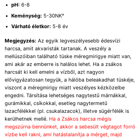
pH:
6-8
Keménység:
5-30NK°
Várható életkor:
5-8 év
Megjegyzés:
Az egyik legveszélyesebb édesvízi
harcsa, amit akvaristák tartanak. A veszély a
mellúszóiban található tüske méregmirigye miatt van,
ami akár az emberre is halálos lehet. Ha a zsákos
harcsát ki kell emelni a vízből, azt nagyon
elővigyázatosan tegyük, a hálóba beleakadhat tüskéje,
viszont a méregmirigy miatt veszélyes kézközelbe
engedni. Társítása lehetséges nagytestű márnákkal,
gurámikkal, csíkokkal, esetleg nagytermetű
lazacfélékkel (pl. csukalazacok), illetve sügérfélék is
kerülhetnek mellé.
Ha a Zsákos harcsa mégis
megszúrna bennünket, akkor a sebesült végtagot forró
vízbe kell rakni, ami hatástalanítja a mérget, majd