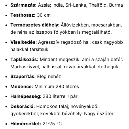
Származás:
Ázsia; India, Sri-Lanka, Thaiföld, Burma
Testhossz:
30 cm
Természetes élőhely:
Állóvizekben, mocsarakban,
de néha az iszapos fólyókban is megtalálható.
Viselkedés:
Agresszív ragadozó hal, csak nagyobb
halakkal társítsuk.
Táplálkozás:
Mindent megeszik, ami a száján befér.
Marhaszívvel, halhússal, rovarlárvákkal etethetjük.
Szaporítás:
Elég nehéz
Medence:
Minimum 280 literes
Halnépesség:
280 literre 1 pár
Dekoráció:
Homokos talaj, növényekből,
gyökerekből, kövekből búvóhely. Nagy úszótér.
Hőmérséklet:
21-25 °C