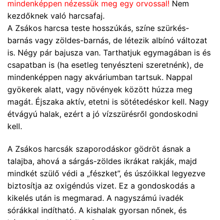
mindenképpen nézessük meg egy orvossal!
Nem
kezdőknek való harcsafaj.
A Zsákos harcsa teste hosszúkás, színe szürkés-
barnás vagy zöldes-barnás, de létezik albínó változat
is. Négy pár bajusza van. Tarthatjuk egymagában is és
csapatban is (ha esetleg tenyészteni szeretnénk), de
mindenképpen nagy akváriumban tartsuk. Nappal
gyökerek alatt, vagy növények között húzza meg
magát. Éjszaka aktív, etetni is sötétedéskor kell. Nagy
étvágyú halak, ezért a jó vízszürésről gondoskodni
kell.
A Zsákos harcsák szaporodáskor gödröt ásnak a
talajba, ahová a sárgás-zöldes ikrákat rakják, majd
mindkét szülő védi a „fészket”, és úszóikkal legyezve
biztosítja az oxigéndús vizet. Ez a gondoskodás a
kikelés után is megmarad. A nagyszámú ivadék
sórákkal indítható. A kishalak gyorsan nőnek, és