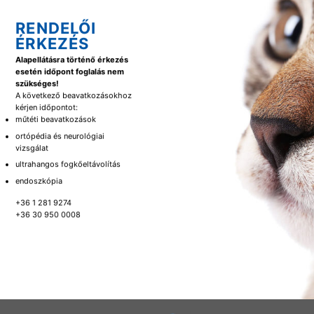
RENDELŐI
ÉRKEZÉS
Alapellátásra történő érkezés
esetén időpont foglalás nem
szükséges!
A következő beavatkozásokhoz
kérjen időpontot:
műtéti beavatkozások
ortópédia és neurológiai
vizsgálat
ultrahangos fogkőeltávolítás
endoszkópia
+36 1 281 9274
+36 30 950 0008