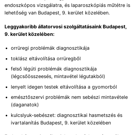
endoszkópos vizsgálatra, és laparoszkópiás műtétre is
lehetőség van Budapest, 9. kerület közelében.
Leggyakoribb állatorvosi szolgáltatásaink Budapest,
9. kerület közelében:
orrüregi problémák diagnosztikája
toklász eltávolítása orrüregből
felső légúti problémák diagnosztikája
(légcsőösszeesés, mintavétel légutakból)
lenyelt idegen testek eltávolítása a gyomorból
emésztőszervi problémák nem sebészi mintavétele
(daganatok)
kulcslyuk-sebészet: diagnosztikai hasmetszés és
ivartalanítás Budapest, 9. kerület közelében