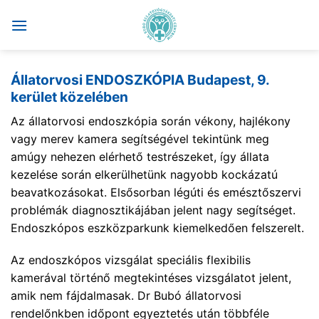
Skip
to
content
Állatorvosi ENDOSZKÓPIA Budapest, 9.
kerület közelében
Az állatorvosi endoszkópia során vékony, hajlékony
vagy merev kamera segítségével tekintünk meg
amúgy nehezen elérhető testrészeket, így állata
kezelése során elkerülhetünk nagyobb kockázatú
beavatkozásokat. Elsősorban légúti és emésztőszervi
problémák diagnosztikájában jelent nagy segítséget.
Endoszkópos eszközparkunk kiemelkedően felszerelt.
Az endoszkópos vizsgálat speciális flexibilis
kamerával történő megtekintéses vizsgálatot jelent,
amik nem fájdalmasak. Dr Bubó állatorvosi
rendelőnkben időpont egyeztetés után többféle