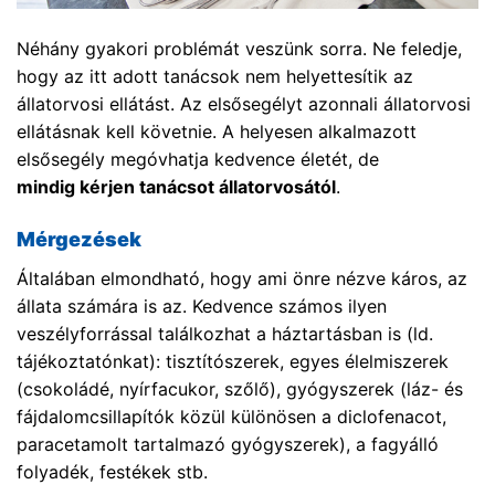
Néhány gyakori problémát veszünk sorra. Ne feledje,
hogy az itt adott tanácsok nem helyettesítik az
állatorvosi ellátást. Az elsősegélyt azonnali állatorvosi
ellátásnak kell követnie. A helyesen alkalmazott
elsősegély megóvhatja kedvence életét, de
mindig kérjen tanácsot állatorvosától
.
Mérgezések
Általában elmondható, hogy ami önre nézve káros, az
állata számára is az. Kedvence számos ilyen
veszélyforrással találkozhat a háztartásban is (ld.
tájékoztatónkat): tisztítószerek, egyes élelmiszerek
(csokoládé, nyírfacukor, szőlő), gyógyszerek (láz- és
fájdalomcsillapítók közül különösen a diclofenacot,
paracetamolt tartalmazó gyógyszerek), a fagyálló
folyadék, festékek stb.