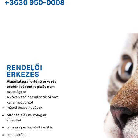
+3630 950-0008
RENDELŐI
ÉRKEZÉS
Alapellátásra történő érkezés
esetén időpont foglalás nem
szükséges!
A következő beavatkozásokhoz
kérjen időpontot:
műtéti beavatkozások
ortópédia és neurológiai
vizsgálat
ultrahangos fogkőeltávolítás
endoszkópia