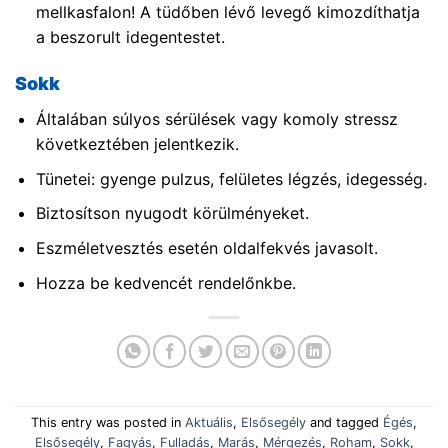
mellkasfalon! A tüdőben lévő levegő kimozdíthatja
a beszorult idegentestet.
Sokk
Általában súlyos sérülések vagy komoly stressz
következtében jelentkezik.
Tünetei: gyenge pulzus, felületes légzés, idegesség.
Biztosítson nyugodt körülményeket.
Eszméletvesztés esetén oldalfekvés javasolt.
Hozza be kedvencét rendelőnkbe.
This entry was posted in
Aktuális
,
Elsősegély
and tagged
Égés
,
Elsősegély
,
Fagyás
,
Fulladás
,
Marás
,
Mérgezés
,
Roham
,
Sokk
,