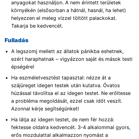
anyagokat használjon. A nem érintett területek
környékén (elsősorban a hátnál, hasnál, ha lehet)
helyezzen el meleg vízzel töltött palackokat.
Takarja be kedvencét.
Fulladás
A legszomj mellett az állatok pánikba eshetnek,
ezért haraphatnak – vigyázzon saját és mások testi
épségére!
Ha eszméletvesztést tapasztal: nézze át a
szájüreget idegen testek után kutatva. Óvatos
húzással távolítsa el az idegen testet. Ne erőltesse
a probléma megoldását, ezzel csak időt veszít.
Azonnal kérje segítségünket!
Ha látja az idegen testet, de nem fér hozzá:
fektesse oldalra kedvencét. 3-4 alkalommal gyors,
erős mozdulattal alkalmazzon nyomást a