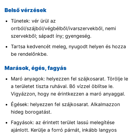
Belső vérzések
Tünetek: vér ürül az
orrból/szájból/végbélből/ivarszervekből, nemi
szervekből; sápadt íny; gyengeség.
Tartsa kedvencét meleg, nyugodt helyen és hozza
be rendelőnkbe.
Marások, égés, fagyás
Maró anyagok: helyezzen fel szájkosarat. Törölje le
a területet tiszta ruhával. Bő vízzel öblítse le.
Vigyázzon, hogy ne érintkezzen a maró anyaggal.
Égések: helyezzen fel szájkosarat. Alkalmazzon
hideg borogatást.
Fagyások: az érintett terület lassú melegítése
ajánlott. Kerülje a forró párnát, inkább langyos