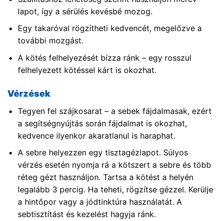
lapot, így a sérülés kevésbé mozog.
Egy takaróval rögzítheti kedvencét, megelőzve a
további mozgást.
A kötés felhelyezését bízza ránk – egy rosszul
felhelyezett kötéssel kárt is okozhat.
Vérzések
Tegyen fel szájkosarat – a sebek fájdalmasak, ezért
a segítségnyújtás során fájdalmat is okozhat,
kedvence ilyenkor akaratlanul is haraphat.
A sebre helyezzen egy tisztagézlapot. Súlyos
vérzés esetén nyomja rá a kötszert a sebre és több
réteg gézt használjon. Tartsa a kötést a helyén
legalább 3 percig. Ha teheti, rögzítse gézzel. Kerülje
a hintőpor vagy a jódtinktúra használatát. A
sebtisztítást és kezelést hagyja ránk.