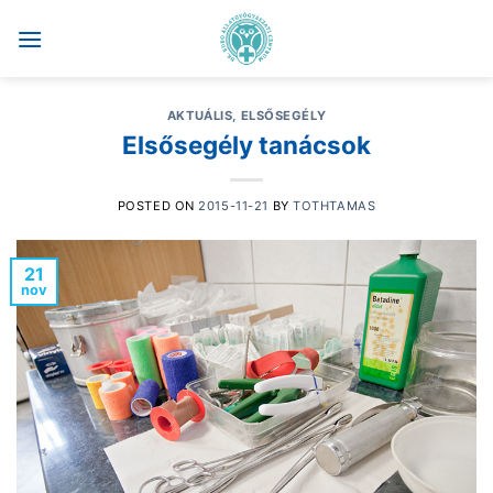
Skip
to
content
AKTUÁLIS
,
ELSŐSEGÉLY
Elsősegély tanácsok
POSTED ON
2015-11-21
BY
TOTHTAMAS
21
nov