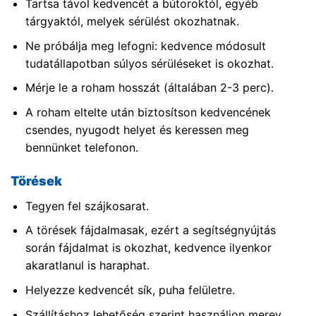
Tartsa távol kedvencét a bútoroktól, egyéb
tárgyaktól, melyek sérülést okozhatnak.
Ne próbálja meg lefogni: kedvence módosult
tudatállapotban súlyos sérüléseket is okozhat.
Mérje le a roham hosszát (általában 2-3 perc).
A roham eltelte után biztosítson kedvencének
csendes, nyugodt helyet és keressen meg
bennünket telefonon.
Törések
Tegyen fel szájkosarat.
A törések fájdalmasak, ezért a segítségnyújtás
során fájdalmat is okozhat, kedvence ilyenkor
akaratlanul is haraphat.
Helyezze kedvencét sík, puha felületre.
Szállításhoz lehetőség szerint használjon merev