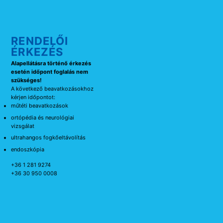
RENDELŐI
ÉRKEZÉS
Alapellátásra történő érkezés
esetén időpont foglalás nem
szükséges!
A következő beavatkozásokhoz
kérjen időpontot:
műtéti beavatkozások
ortópédia és neurológiai
vizsgálat
ultrahangos fogkőeltávolítás
endoszkópia
+36 1 281 9274
+36 30 950 0008