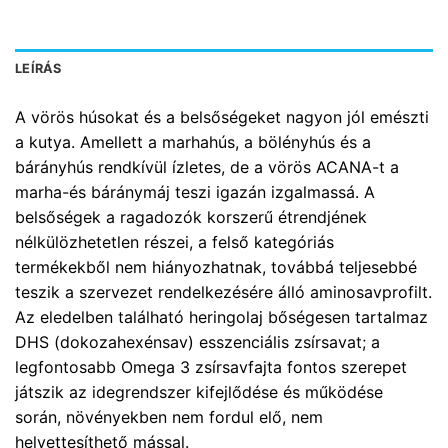
LEÍRÁS
A vörös húsokat és a belsőségeket nagyon jól emészti
a kutya. Amellett a marhahús, a bölényhús és a
bárányhús rendkívül ízletes, de a vörös ACANA-t a
marha-és báránymáj teszi igazán izgalmassá. A
belsőségek a ragadozók korszerű étrendjének
nélkülözhetetlen részei, a felső kategóriás
termékekből nem hiányozhatnak, továbbá teljesebbé
teszik a szervezet rendelkezésére álló aminosavprofilt.
Az eledelben található heringolaj bőségesen tartalmaz
DHS (dokozahexénsav) esszenciális zsírsavat; a
legfontosabb Omega 3 zsírsavfajta fontos szerepet
játszik az idegrendszer kifejlődése és működése
során, növényekben nem fordul elő, nem
helyettesíthető mással.