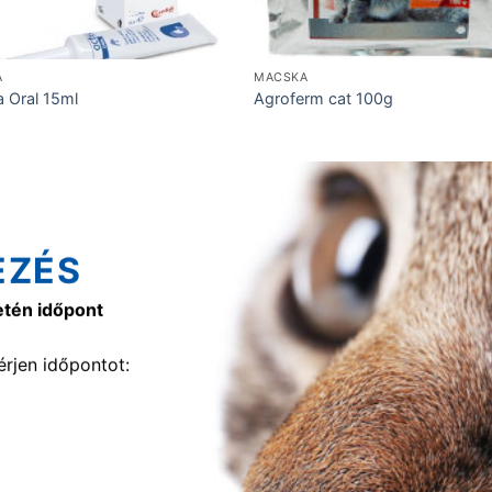
A
MACSKA
a Oral 15ml
Agroferm cat 100g
EZÉS
etén időpont
rjen időpontot: