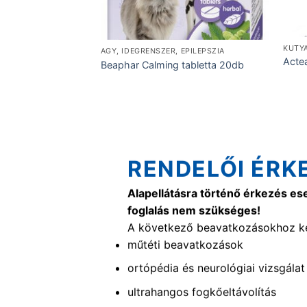
KUTY
AGY, IDEGRENSZER, EPILEPSZIA
pon 150ml
Acte
Beaphar Calming tabletta 20db
RENDELŐI ÉRK
Alapellátásra történő érkezés es
foglalás nem szükséges!
A következő beavatkozásokhoz ké
műtéti beavatkozások
ortópédia és neurológiai vizsgálat
ultrahangos fogkőeltávolítás