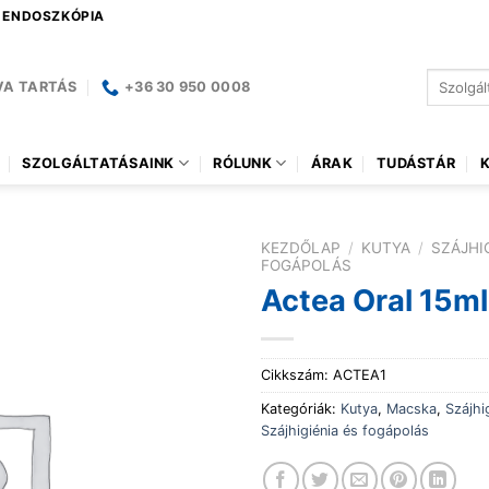
| ENDOSZKÓPIA
Keresés
VA TARTÁS
+36 30 950 0008
a
következ
SZOLGÁLTATÁSAINK
RÓLUNK
ÁRAK
TUDÁSTÁR
KEZDŐLAP
/
KUTYA
/
SZÁJHI
FOGÁPOLÁS
Actea Oral 15ml
Cikkszám:
ACTEA1
Kategóriák:
Kutya
,
Macska
,
Szájhi
Szájhigiénia és fogápolás