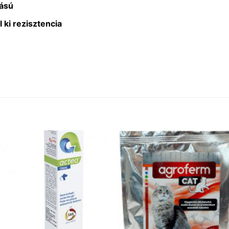
tású
ki rezisztencia