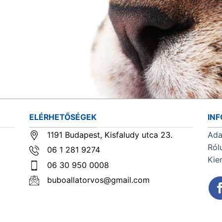
ELÉRHETŐSÉGEK
IN
1191 Budapest, Kisfaludy utca 23.
Ada
Ról
06 1 281 9274
Kie
06 30 950 0008
buboallatorvos@gmail.com