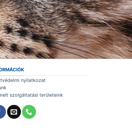
FORMÁCIÓK
tvédelmi nyilatkozat
unk
melt szolgáltatási területeink