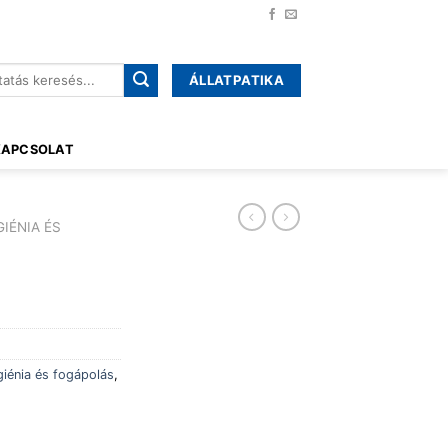
ÁLLATPATIKA
őre:
KAPCSOLAT
GIÉNIA ÉS
giénia és fogápolás
,