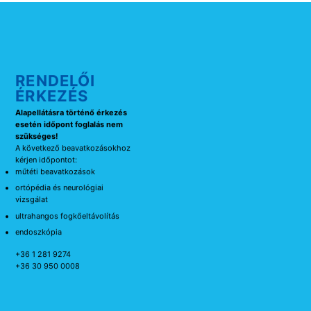
RENDELŐI
ÉRKEZÉS
Alapellátásra történő érkezés
esetén időpont foglalás nem
szükséges!
A következő beavatkozásokhoz
kérjen időpontot:
műtéti beavatkozások
ortópédia és neurológiai
vizsgálat
ultrahangos fogkőeltávolítás
endoszkópia
+36 1 281 9274
+36 30 950 0008