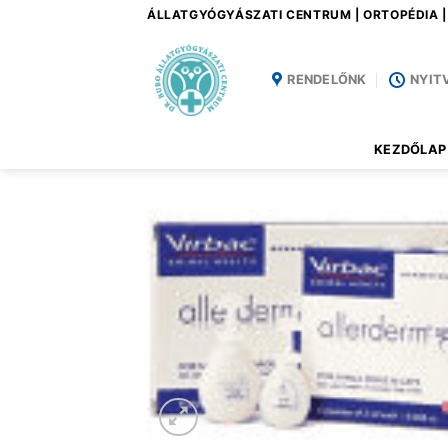
Skip
ÁLLATGYÓGYÁSZATI CENTRUM | ORTOPÉDIA 
to
content
RENDELŐNK
NYIT
KEZDŐLAP