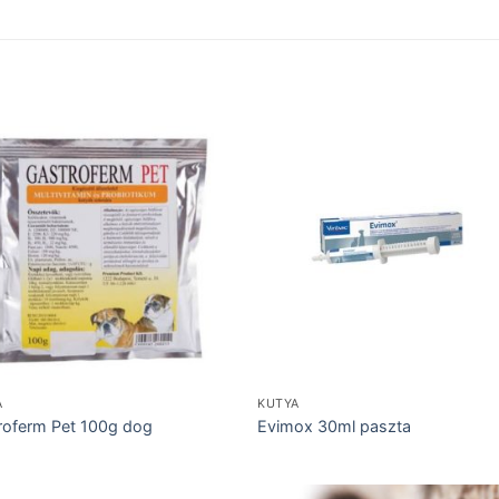
A
KUTYA
roferm Pet 100g dog
Evimox 30ml paszta