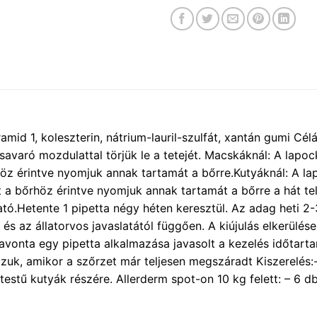
mid 1, koleszterin, nátrium-lauril-szulfát, xantán gumi Cél
savaró mozdulattal törjük le a tetejét. Macskáknál: A lapoc
rhöz érintve nyomjuk annak tartamát a bőrre.Kutyáknál: A la
át a bőrhöz érintve nyomjuk annak tartamát a bőrre a hát t
tó.Hetente 1 pipetta négy héten keresztül. Az adag heti 2-3
és az állatorvos javaslatától függően. A kiújulás elkerülése,
vonta egy pipetta alkalmazása javasolt a kezelés időtarta
uk, amikor a szőrzet már teljesen megszáradt Kiszerelés:- 
testű kutyák részére. Allerderm spot-on 10 kg felett: – 6 d