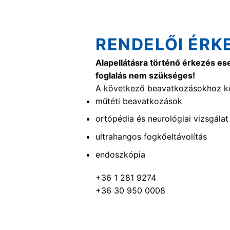
RENDELŐI ÉRK
Alapellátásra történő érkezés es
foglalás nem szükséges!
A következő beavatkozásokhoz ké
műtéti beavatkozások
ortópédia és neurológiai vizsgálat
ultrahangos fogkőeltávolítás
endoszkópia
+36 1 281 9274
+36 30 950 0008