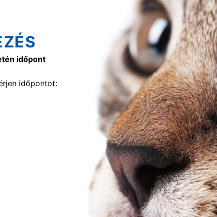
EZÉS
etén időpont
rjen időpontot: