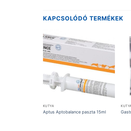
KAPCSOLÓDÓ TERMÉKEK
EPILEPSZIA
KUTYA
KUTY
50db
Aptus Aptobalance paszta 15ml
Gast