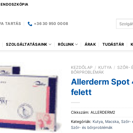
| ENDOSZKÓPIA
Keresés
VA TARTÁS
+36 30 950 0008
a
következ
SZOLGÁLTATÁSAINK
RÓLUNK
ÁRAK
TUDÁSTÁR
KEZDŐLAP
/
KUTYA
/
SZŐR- 
BŐRPROBLÉMÁK
Allerderm Spot 
felett
Cikkszám:
ALLERDERM2
Kategóriák:
Kutya
,
Macska
,
Szőr- 
Szőr- és bőrproblémák