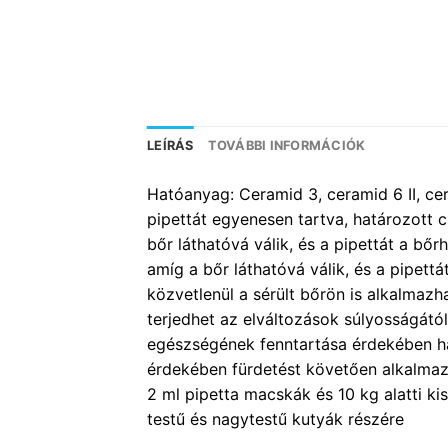
LEÍRÁS
TOVÁBBI INFORMÁCIÓK
Hatóanyag: Ceramid 3, ceramid 6 II, cera
pipettát egyenesen tartva, határozott c
bőr láthatóvá válik, és a pipettát a bő
amíg a bőr láthatóvá válik, és a pipett
közvetlenül a sérült bőrön is alkalmazha
terjedhet az elváltozások súlyosságától 
egészségének fenntartása érdekében ha
érdekében fürdetést követően alkalmazz
2 ml pipetta macskák és 10 kg alatti kis
testű és nagytestű kutyák részére