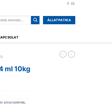
ÁLLATPATIKA
őre:
KAPCSOLAT
ÉS
4 ml 10kg
és bőrproblémák
,