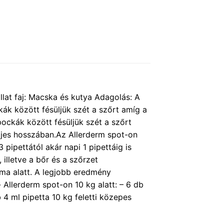
állat faj: Macska és kutya Adagolás: A
kák között fésüljük szét a szőrt amíg a
pockák között fésüljük szét a szőrt
eljes hosszában.Az Allerderm spot-on
 pipettától akár napi 1 pipettáig is
 illetve a bőr és a szőrzet
ma alatt. A legjobb eredmény
Allerderm spot-on 10 kg alatt: – 6 db
b 4 ml pipetta 10 kg feletti közepes