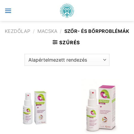
Skip
to
content
KEZDŐLAP
/
MACSKA
/
SZŐR- ÉS BŐRPROBLÉMÁK
SZŰRÉS