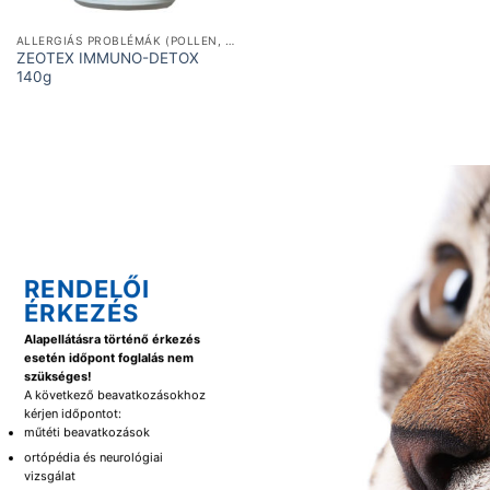
ALLERGIÁS PROBLÉMÁK (POLLEN, ÉTEL)
ZEOTEX IMMUNO-DETOX
140g
RENDELŐI
ÉRKEZÉS
Alapellátásra történő érkezés
esetén időpont foglalás nem
szükséges!
A következő beavatkozásokhoz
kérjen időpontot:
műtéti beavatkozások
ortópédia és neurológiai
vizsgálat