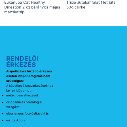
Eukanuba Cat Healthy
Trixie Jutalomfalat filet bits
Digestion 2 kg bárányos májas
50g csirke
macskatáp
RENDELŐI
ÉRKEZÉS
Alapellátásra történő érkezés
esetén időpont foglalás nem
szükséges!
A következő beavatkozásokhoz
kérjen időpontot:
műtéti beavatkozások
ortópédia és neurológiai
vizsgálat
ultrahangos fogkőeltávolítás
endoszkópia