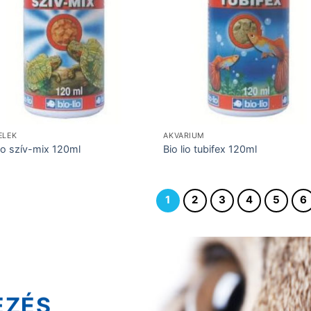
ELEK
AKVÁRIUM
lio szív-mix 120ml
Bio lio tubifex 120ml
1
2
3
4
5
6
EZÉS