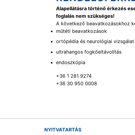
Alapellátásra történő érkezés es
foglalás nem szükséges!
A következő beavatkozásokhoz ké
műtéti beavatkozások
ortópédia és neurológiai vizsgálat
ultrahangos fogkőeltávolítás
endoszkópia
+36 1 281 9274
+36 30 950 0008
NYITVATARTÁS