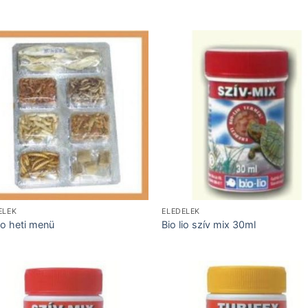
ELEK
ELEDELEK
lio heti menü
Bio lio szív mix 30ml