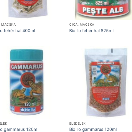
, MACSKA
CICA, MACSKA
lio fehér hal 400ml
Bio lio fehér hal 825ml
ELEK
ELEDELEK
lio gammarus 120ml
Bio lio gammarus 120ml