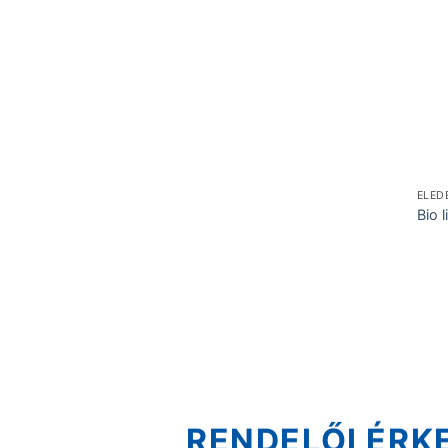
ELED
Bio 
RENDELŐI ÉRK