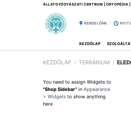
Skip
ÁLLATGYÓGYÁSZATI CENTRUM | ORTOPÉDIA 
to
content
RENDELŐNK
NYIT
KEZDŐLAP
SZOLGÁLTA
KEZDŐLAP
/
TERRÁRIUM
/
ELED
You need to assign Widgets to
"Shop Sidebar"
in
Appearance
> Widgets
to show anything
here