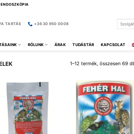
| ENDOSZKÓPIA
Keresés
VA TARTÁS
+36 30 950 0008
a
következ
TÁSAINK
RÓLUNK
ÁRAK
TUDÁSTÁR
KAPCSOLAT
1–12 termék, összesen 69 d
ELEK