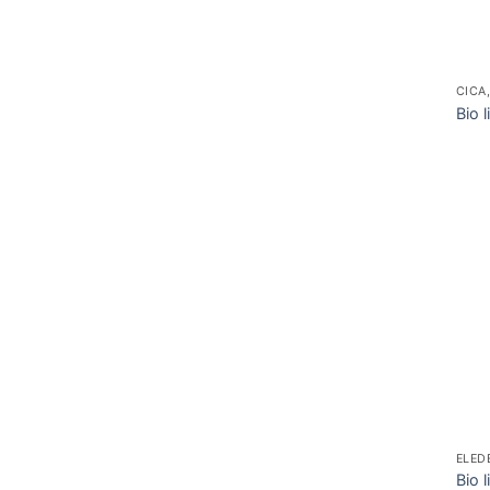
CICA
Bio 
ELED
Bio 