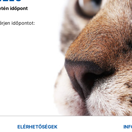
etén időpont
rjen időpontot:
ELÉRHETŐSÉGEK
IN