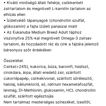
• Kiváló minőségű állati fehérje, csökkentett
zsírtartalom és megnövelt L-karnitin tartalom az
elhízás ellen
• Ízületvédő tápanyagok (chondroitin szulfát,
glükozamin) a fajta ízületi panaszai miatt
• Az Eukanuba Medium Breed Adult táphoz
viszonyítva 25%-kal megnövelt Omega-3 zsírsav
tartalom, és hozzáadott réz és cink a fajtára jelemző
bársonyos szőr érdekében
Összetétel:
Csirke(>24%), kukorica, búza, baromfi, húsliszt,
cirokdara, árpa, állati eredetű zsir, szárított
cukorrépapép, csirkekivonat, szárított sörélesztő,
halolaj, káliumklorid, só, nátrium hexametafoszfát,
lenmag, Dl-Methionin, glukosamin, HCL chondroitin
szulfát, szárított egésztojás
Nem tartalmaz mesterséges színezéket, ízesítőt,