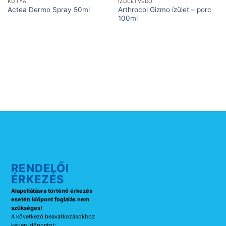
KUTYA
IZÜLETVÉDŐ
Arthrocol Gizmo ízület – porc
Actea Dermo Spray 50ml
100ml
RENDELŐI
ÉRKEZÉS
Alapellátásra történő érkezés
esetén időpont foglalás nem
szükséges!
A következő beavatkozásokhoz
kérjen időpontot: