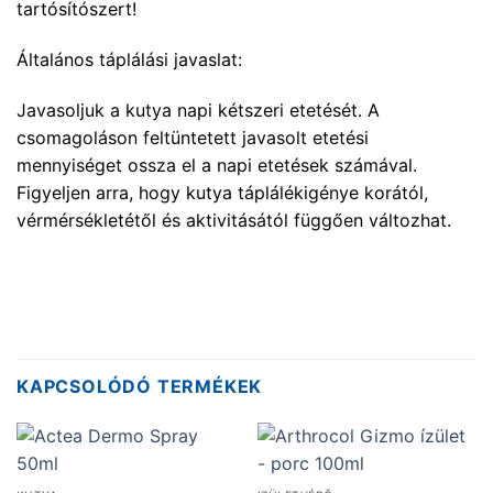
tartósítószert!
Általános táplálási javaslat:
Javasoljuk a kutya napi kétszeri etetését. A
csomagoláson feltüntetett javasolt etetési
mennyiséget ossza el a napi etetések számával.
Figyeljen arra, hogy kutya táplálékigénye korától,
vérmérsékletétől és aktivitásától függően változhat.
KAPCSOLÓDÓ TERMÉKEK