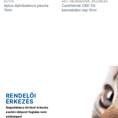
KUTYA
AGY, IDEGRENSZER, EPILEPSZIA
Aptus Aptobalance paszta
CaninVerde CBD 5%
15ml
kannabidiol olaj 10ml
RENDELŐI
ÉRKEZÉS
Alapellátásra történő érkezés
esetén időpont foglalás nem
szükséges!