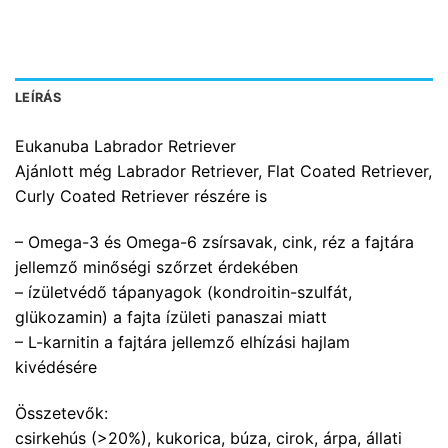
LEÍRÁS
Eukanuba Labrador Retriever
Ajánlott még Labrador Retriever, Flat Coated Retriever,
Curly Coated Retriever részére is
– Omega-3 és Omega-6 zsírsavak, cink, réz a fajtára
jellemző minőségi szőrzet érdekében
– ízületvédő tápanyagok (kondroitin-szulfát,
glükozamin) a fajta ízületi panaszai miatt
– L-karnitin a fajtára jellemző elhízási hajlam
kivédésére
Összetevők:
csirkehús (>20%), kukorica, búza, cirok, árpa, állati