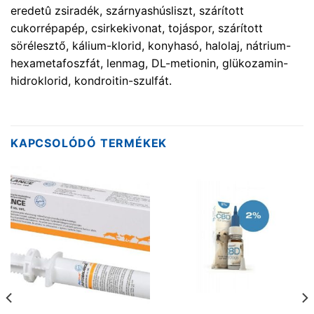
eredetû zsiradék, szárnyashúsliszt, szárított
cukorrépapép, csirkekivonat, tojáspor, szárított
sörélesztő, kálium-klorid, konyhasó, halolaj, nátrium-
hexametafoszfát, lenmag, DL-metionin, glükozamin-
hidroklorid, kondroitin-szulfát.
KAPCSOLÓDÓ TERMÉKEK