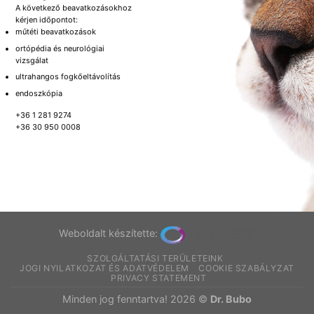
A következő beavatkozásokhoz
kérjen időpontot:
műtéti beavatkozások
ortópédia és neurológiai
vizsgálat
ultrahangos fogkőeltávolítás
endoszkópia
+36 1 281 9274
+36 30 950 0008
Weboldalt készítette:
SZOLGÁLTATÁSI TERÜLETEINK
JOGI NYILATKOZAT ÉS ADATVÉDELEM
COOKIE SZABÁLYZAT
PRIVACY STATEMENT
Minden jog fenntartva! 2026 ©
Dr. Bubo