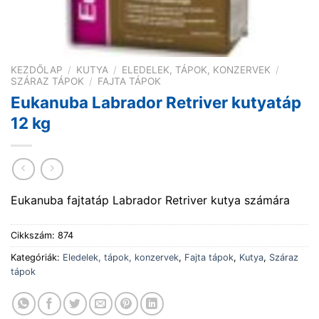
KEZDŐLAP
/
KUTYA
/
ELEDELEK, TÁPOK, KONZERVEK
/
SZÁRAZ TÁPOK
/
FAJTA TÁPOK
Eukanuba Labrador Retriver kutyatáp
12 kg
Eukanuba fajtatáp Labrador Retriver kutya számára
Cikkszám:
874
Kategóriák:
Eledelek, tápok, konzervek
,
Fajta tápok
,
Kutya
,
Száraz
tápok