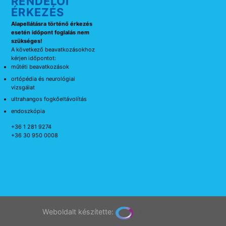
RENDELŐI
ÉRKEZÉS
Alapellátásra történő érkezés
esetén időpont foglalás nem
szükséges!
A következő beavatkozásokhoz
kérjen időpontot:
műtéti beavatkozások
ortópédia és neurológiai
vizsgálat
ultrahangos fogkőeltávolítás
endoszkópia
+36 1 281 9274
+36 30 950 0008
Weboldalt készítette: