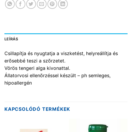
LEÍRÁS
Csillapítja és nyugtatja a viszketést, helyreállítja és
erõsebbé teszi a szõrzetet.
Vörös tengeri alga kivonattal.
Állatorvosi ellenõrzéssel készült – ph semleges,
hipoallergén
KAPCSOLÓDÓ TERMÉKEK