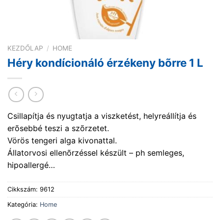
KEZDŐLAP
/
HOME
Héry kondícionáló érzékeny bõrre 1 L
Csillapítja és nyugtatja a viszketést, helyreállítja és
erõsebbé teszi a szõrzetet.
Vörös tengeri alga kivonattal.
Állatorvosi ellenõrzéssel készült – ph semleges,
hipoallergé…
Cikkszám:
9612
Kategória:
Home