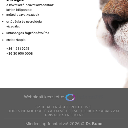
A következő beavatkozásokhoz
kérjen időpontot:
műtéti beavatkozások
ortópédia és neurológiai
vizsgálat
ultrahangos fogkőeltávolítás
endoszkópia
+36 1 281 9274
+36 30 950 0008
Weboldalt készítette:
SZOLGÁLTATÁSI TERÜLETEINK
JOGI NYILATKOZAT ÉS ADATVÉDELEM
COOKIE SZABÁLYZAT
PRIVACY STATEMENT
Minden jog fenntartva! 2026 ©
Dr. Bubo