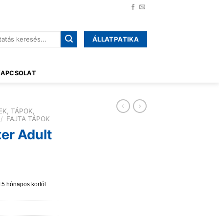
ÁLLATPATIKA
őre:
KAPCSOLAT
EK, TÁPOK,
/
FAJTA TÁPOK
er Adult
 15 hónapos kortól