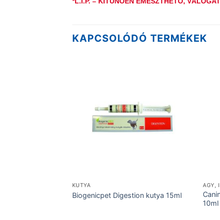
*L.I.P. –
KITŰNŐEN EMÉSZTHETŐ, VÁLOGAT
KAPCSOLÓDÓ TERMÉKEK
EPILEPSZIA
KUTYA
AGY, 
Cani
y 60ml
Biogenicpet Digestion kutya 15ml
10ml