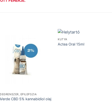
OTT FEHÉRJE.
KUTYA
Actea Oral 15ml
IDEGRENSZER, EPILEPSZIA
nVerde CBD 5% kannabidiol olaj