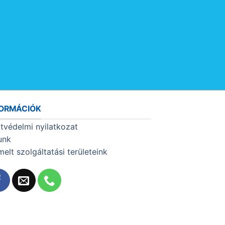
FORMÁCIÓK
tvédelmi nyilatkozat
unk
melt szolgáltatási területeink