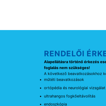
RENDELŐI ÉRK
Alapellátásra történő érkezés es
foglalás nem szükséges!
A következő beavatkozásokhoz ké
műtéti beavatkozások
ortópédia és neurológiai vizsgálat
ultrahangos fogkőeltávolítás
endoszkópia