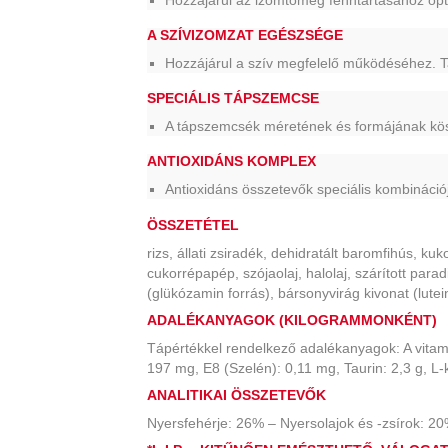
A SZÍVIZOMZAT EGÉSZSÉGE
Hozzájárul a szív megfelelő működéséhez.
SPECIÁLIS TÁPSZEMCSE
A tápszemcsék méretének és formájának kös
ANTIOXIDÁNS KOMPLEX
Antioxidáns összetevők speciális kombináci
ÖSSZETÉTEL
rizs, állati zsiradék, dehidratált baromfihús, kuk
cukorrépapép, szójaolaj, halolaj, szárított par
(glükózamin forrás), bársonyvirág kivonat (lutein
ADALÉKANYAGOK (KILOGRAMMONKÉNT)
Tápértékkel rendelkező adalékanyagok: A vitam
197 mg, E8 (Szelén): 0,11 mg, Taurin: 2,3 g, L-
ANALITIKAI ÖSSZETEVŐK
Nyersfehérje: 26% – Nyersolajok és -zsírok: 2