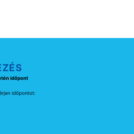
EZÉS
etén időpont
rjen időpontot: