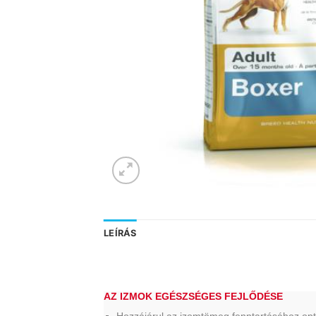
LEÍRÁS
AZ IZMOK EGÉSZSÉGES FEJLŐDÉSE
Hozzájárul az izomtömeg fenntartásához opti