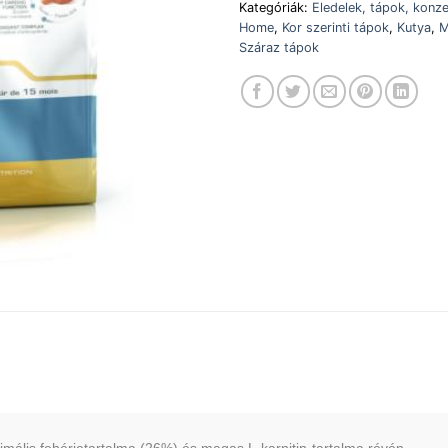
Kategóriák:
Eledelek, tápok, konz
Home
,
Kor szerinti tápok
,
Kutya
,
M
Száraz tápok
mális fehérjetartalma (26%) és magas L-karnitin-tartalma révén.