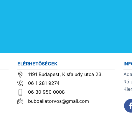
ELÉRHETŐSÉGEK
IN
1191 Budapest, Kisfaludy utca 23.
Ada
Ról
06 1 281 9274
Kie
06 30 950 0008
buboallatorvos@gmail.com