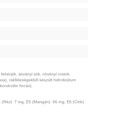
ti fehérjék, ásványi sók, növényi rostok,
ása), rákféleségekből készült hidrolizátum
kondroitin forrás).
4 (Réz): 7 mg, E5 (Mangán): 66 mg, E6 (Cink):