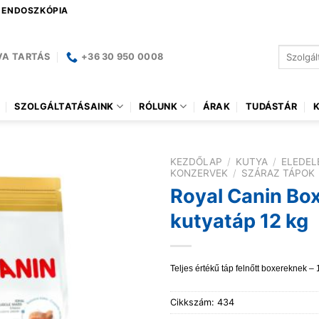
| ENDOSZKÓPIA
Keresés
VA TARTÁS
+36 30 950 0008
a
következ
SZOLGÁLTATÁSAINK
RÓLUNK
ÁRAK
TUDÁSTÁR
KEZDŐLAP
/
KUTYA
/
ELEDEL
KONZERVEK
/
SZÁRAZ TÁPOK
Royal Canin Box
kutyatáp 12 kg
Teljes értékű táp felnőtt boxereknek –
Cikkszám:
434