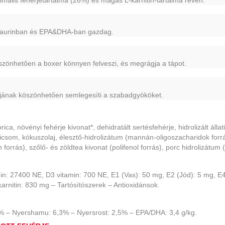
 Taurinban és EPA&DHA-ban gazdag.
zönhetően a boxer könnyen felveszi, és megrágja a tápot.
ójának köszönhetően semlegesíti a szabadgyököket.
orica, növényi fehérje kivonat*, dehidratált sertésfehérje, hidrolizált álla
adicsom, kókuszolaj, élesztő-hidrolizátum (mannán-oligoszacharidok forr
 forrás), szőlő- és zöldtea kivonat (polifenol forrás), porc hidrolizátum (
in: 27400 NE, D3 vitamin: 700 NE, E1 (Vas): 50 mg, E2 (Jód): 5 mg, E
karnitin: 830 mg – Tartósítószerek – Antioxidánsok.
0% – Nyershamu: 6,3% – Nyersrost: 2,5% – EPA/DHA: 3,4 g/kg.