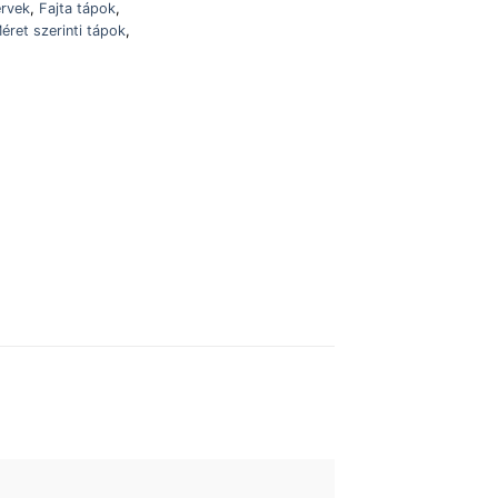
ervek
,
Fajta tápok
,
éret szerinti tápok
,