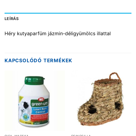
LEÍRÁS
Héry kutyaparfüm jázmin-déligyümölcs illattal
KAPCSOLÓDÓ TERMÉKEK
CICA, MACSKA
CSINCSILLA