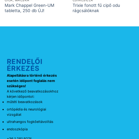
Mark Chappel Green-UM
Trixie fonott fű cipő odu
tabletta, 250 db ÚJ!
rágcsálóknak
RENDELŐI
ÉRKEZÉS
Alapellátásra történő érkezés
esetén időpont foglalás nem
szükséges!
A következő beavatkozásokhoz
kérjen időpontot:
műtéti beavatkozások
ortópédia és neurológiai
vizsgálat
ultrahangos fogkőeltávolítás
endoszkópia
+36 1 281 9274