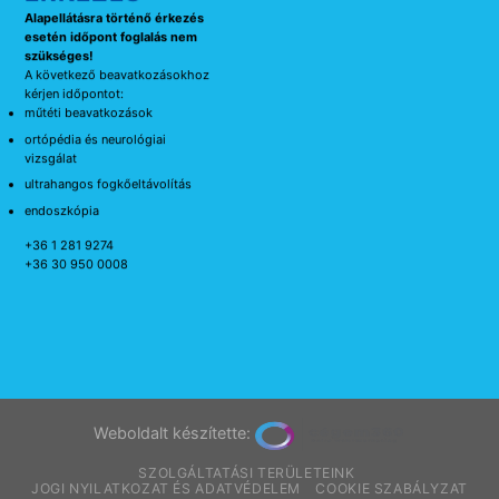
Alapellátásra történő érkezés
esetén időpont foglalás nem
szükséges!
A következő beavatkozásokhoz
kérjen időpontot:
műtéti beavatkozások
ortópédia és neurológiai
vizsgálat
ultrahangos fogkőeltávolítás
endoszkópia
+36 1 281 9274
+36 30 950 0008
Weboldalt készítette:
SZOLGÁLTATÁSI TERÜLETEINK
JOGI NYILATKOZAT ÉS ADATVÉDELEM
COOKIE SZABÁLYZAT