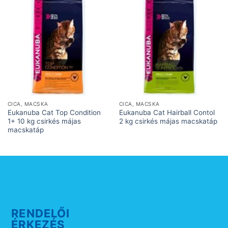
CICA, MACSKA
CICA, MACSKA
Eukanuba Cat Top Condition
Eukanuba Cat Hairball Contol
1+ 10 kg csirkés májas
2 kg csirkés májas macskatáp
macskatáp
RENDELŐI
ÉRKEZÉS