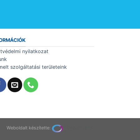
FORMÁCIÓK
tvédelmi nyilatkozat
unk
melt szolgáltatási területeink
T
Weboldalt készítette: