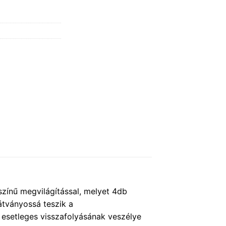
színű megvilágítással, melyet 4db
átványossá teszik a
esetleges visszafolyásának veszélye