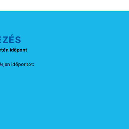
EZÉS
etén időpont
rjen időpontot: