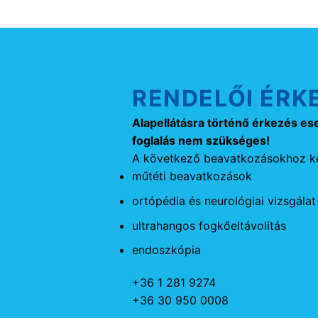
RENDELŐI ÉRK
Alapellátásra történő érkezés es
foglalás nem szükséges!
A következő beavatkozásokhoz ké
műtéti beavatkozások
ortópédia és neurológiai vizsgálat
ultrahangos fogkőeltávolítás
endoszkópia
+36 1 281 9274
+36 30 950 0008