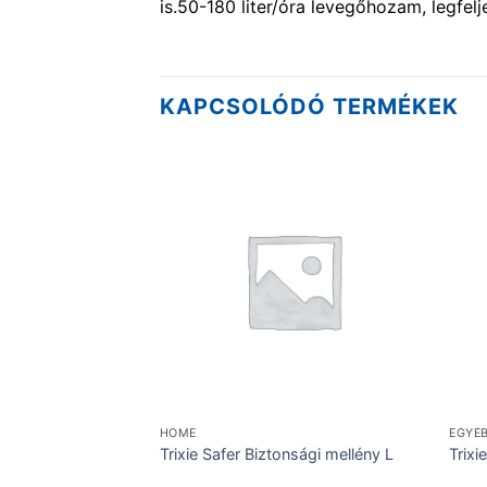
is.50-180 liter/óra levegőhozam, legfel
KAPCSOLÓDÓ TERMÉKEK
HOME
EGYÉ
nsági mellény XS
Trixie Safer Biztonsági mellény L
Trixi