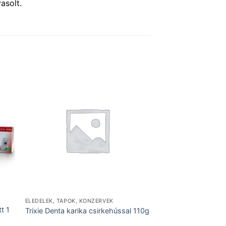
asolt.
ELEDELEK, TÁPOK, KONZERVEK
t 1
Trixie Denta karika csirkehússal 110g