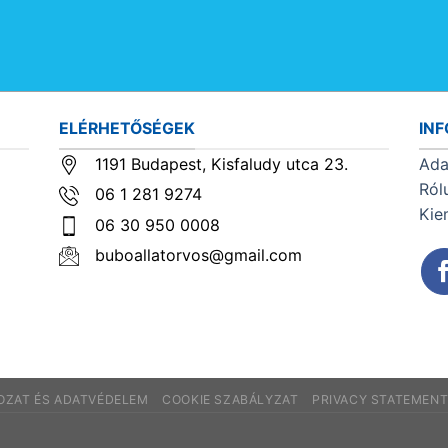
ELÉRHETŐSÉGEK
IN
1191 Budapest, Kisfaludy utca 23.
Ada
Ról
06 1 281 9274
Kie
06 30 950 0008
buboallatorvos@gmail.com
KOZAT ÉS ADATVÉDELEM
COOKIE SZABÁLYZAT
PRIVACY STATEMEN