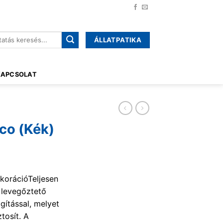
ÁLLATPATIKA
őre:
KAPCSOLAT
co (Kék)
ekorációTeljesen
 levegőztető
gítással, melyet
tosít. A