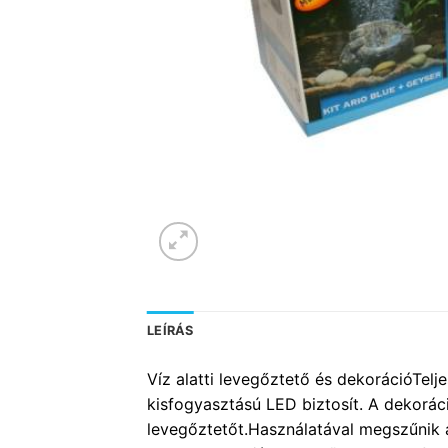
LEÍRÁS
Víz alatti levegőztető és dekorációTelj
kisfogyasztású LED biztosít. A dekoráci
levegőztetőt.Használatával megszűnik 