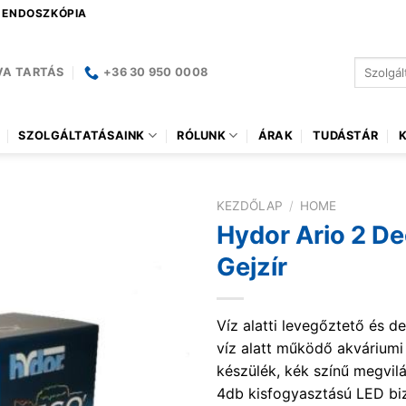
| ENDOSZKÓPIA
Keresés
VA TARTÁS
+36 30 950 0008
a
következ
SZOLGÁLTATÁSAINK
RÓLUNK
ÁRAK
TUDÁSTÁR
KEZDŐLAP
/
HOME
Hydor Ario 2 De
Gejzír
Víz alatti levegőztető és d
víz alatt működő akváriumi
készülék, kék színű megvilá
4db kisfogyasztású LED biz