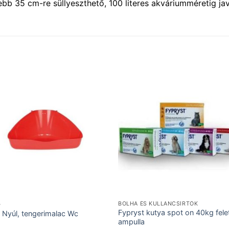
jebb 35 cm-re süllyeszthető, 100 literes akváriumméretig jav
B
BOLHA ÉS KULLANCSÍRTÓK
Fypryst kutya spot on 40kg felet
e Nyúl, tengerimalac Wc
ampulla