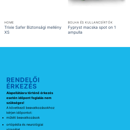
HOME
BOLHA ÉS KULLANCSÍRTÓK
Trixie Safer Biztonsági mellény
Fypryst macska spot on 1
XS
ampulla
RENDELŐI
ÉRKEZÉS
Alapellátásra történő érkezés
esetén időpont foglalás nem
szükséges!
A következő beavatkozásokhoz
kérjen időpontot:
műtéti beavatkozások
ortópédia és neurológiai
vizsgálat