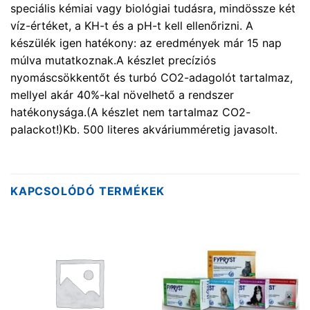
speciális kémiai vagy biológiai tudásra, mindössze két
víz-értéket, a KH-t és a pH-t kell ellenőrizni. A
készülék igen hatékony: az eredmények már 15 nap
múlva mutatkoznak.A készlet precíziós
nyomáscsökkentőt és turbó CO2-adagolót tartalmaz,
mellyel akár 40%-kal növelhető a rendszer
hatékonysága.(A készlet nem tartalmaz CO2-
palackot!)Kb. 500 literes akváriumméretig javasolt.
KAPCSOLÓDÓ TERMÉKEK