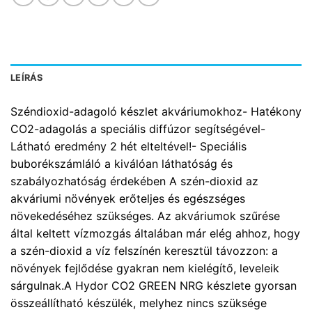
LEÍRÁS
Széndioxid-adagoló készlet akváriumokhoz- Hatékony
CO2-adagolás a speciális diffúzor segítségével-
Látható eredmény 2 hét elteltével!- Speciális
buborékszámláló a kiválóan láthatóság és
szabályozhatóság érdekében A szén-dioxid az
akváriumi növények erőteljes és egészséges
növekedéséhez szükséges. Az akváriumok szűrése
által keltett vízmozgás általában már elég ahhoz, hogy
a szén-dioxid a víz felszínén keresztül távozzon: a
növények fejlődése gyakran nem kielégítő, leveleik
sárgulnak.A Hydor CO2 GREEN NRG készlete gyorsan
összeállítható készülék, melyhez nincs szüksége