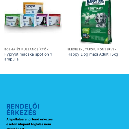
BOLHA ÉS KULLANCSÍRTÓK
ELEDELEK, TÁPOK, KONZERVEK
Fypryst macska spot on 1
Happy Dog maxi Adult 15kg
ampulla
RENDELŐI
ÉRKEZÉS
Alapellátásra történő érkezés
esetén időpont foglalás nem
szükséges!