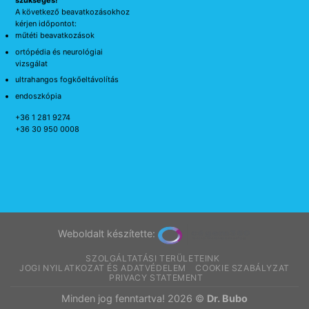
A következő beavatkozásokhoz
kérjen időpontot:
műtéti beavatkozások
ortópédia és neurológiai
vizsgálat
ultrahangos fogkőeltávolítás
endoszkópia
+36 1 281 9274
+36 30 950 0008
Weboldalt készítette:
SZOLGÁLTATÁSI TERÜLETEINK
JOGI NYILATKOZAT ÉS ADATVÉDELEM
COOKIE SZABÁLYZAT
PRIVACY STATEMENT
Minden jog fenntartva! 2026 ©
Dr. Bubo