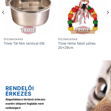
DÍSZMADARAK
DÍSZMADARAK
Trixie Hinta fából színes
Trixie Tál fém tartóval 06l
20x29cm
RENDELŐI
ÉRKEZÉS
Alapellátásra történő érkezés
esetén időpont foglalás nem
szükséges!