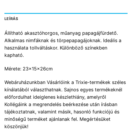
LEÍRÁS
Állítható akasztóhorgos, műanyag papagájfürdető.
Alkalmas nimfáknak és törpepapagájoknak. Ideális a
használata tollváltáskor. Különböző színekben
kapható.
Mérete: 23x15x26cm
Webáruházunkban Vásárlóink a Trixie-termékek széles
kínálatából választhatnak. Sajnos egyes termékeknél
előfordulhat ideiglenes készlethiány, amelyről
Kollégáink a megrendelés beérkezése után írásban
tájékoztatnak, valamint másik, hasonló funkciójú és
minőségű terméket ajánlanak fel. Megértésüket
köszönjük!