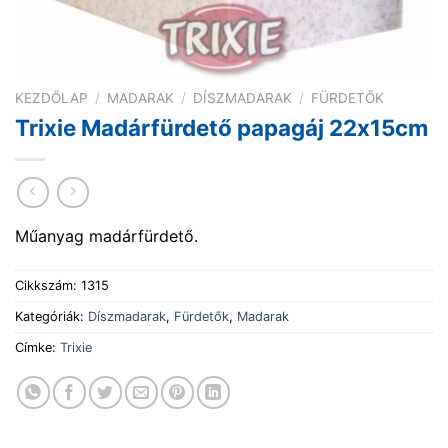
KEZDŐLAP
/
MADARAK
/
DÍSZMADARAK
/
FÜRDETŐK
Trixie Madárfürdető papagáj 22x15cm
Műanyag madárfürdető.
Cikkszám:
1315
Kategóriák:
Díszmadarak
,
Fürdetők
,
Madarak
Címke:
Trixie