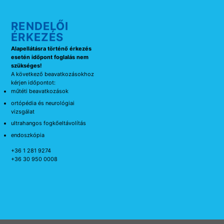
RENDELŐI
ÉRKEZÉS
Alapellátásra történő érkezés
esetén időpont foglalás nem
szükséges!
A következő beavatkozásokhoz
kérjen időpontot:
műtéti beavatkozások
ortópédia és neurológiai
vizsgálat
ultrahangos fogkőeltávolítás
endoszkópia
+36 1 281 9274
+36 30 950 0008