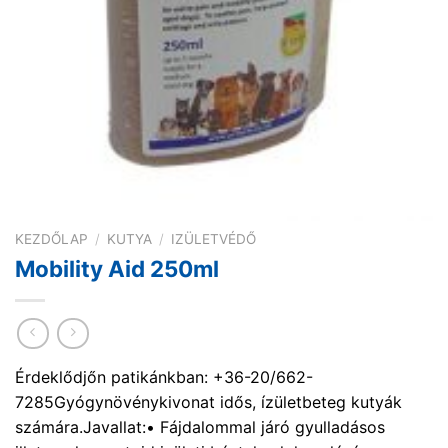
KEZDŐLAP
/
KUTYA
/
IZÜLETVÉDŐ
Mobility Aid 250ml
Érdeklődjőn patikánkban: +36-20/662-
7285Gyógynövénykivonat idős, ízületbeteg kutyák
számára.Javallat:• Fájdalommal járó gyulladásos