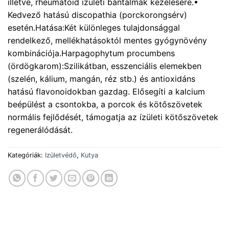
illetve, rheumatoid izületi bántalmak kezelésére.•
Kedvező hatású discopathia (porckorongsérv)
esetén.Hatása:Két különleges tulajdonsággal
rendelkező, mellékhatásoktól mentes gyógynövény
kombinációja.Harpagophytum procumbens
(ördögkarom):Szilikátban, esszenciális elemekben
(szelén, kálium, mangán, réz stb.) és antioxidáns
hatású flavonoidokban gazdag. Elősegíti a kalcium
beépülést a csontokba, a porcok és kötőszövetek
normális fejlődését, támogatja az ízületi kötőszövetek
regenerálódását.
Kategóriák:
Izületvédő
,
Kutya