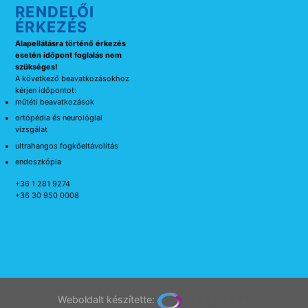
RENDELŐI
ÉRKEZÉS
Alapellátásra történő érkezés
esetén időpont foglalás nem
szükséges!
A következő beavatkozásokhoz
kérjen időpontot:
műtéti beavatkozások
ortópédia és neurológiai
vizsgálat
ultrahangos fogkőeltávolítás
endoszkópia
+36 1 281 9274
+36 30 950 0008
Weboldalt készítette: