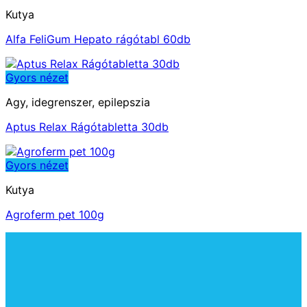
Kutya
Alfa FeliGum Hepato rágótabl 60db
Gyors nézet
Agy, idegrenszer, epilepszia
Aptus Relax Rágótabletta 30db
Gyors nézet
Kutya
Agroferm pet 100g