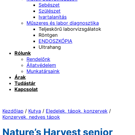
Sebészet
Szülészet
Ivartalanítás
Műszeres és labor diagnosztika
Teljeskörű laborvizsgálatok
Röntgen
ENDOSZKÓPIA
Ultrahang
Rólunk
Rendelőnk
Állatvédelem
Munkatársaink
Árak
Tudástár
Kapcsolat
Kezdőlap
/
Kutya
/
Eledelek, tápok, konzervek
/
Konzervek, nedves tápok
Nature’s Harvest senior