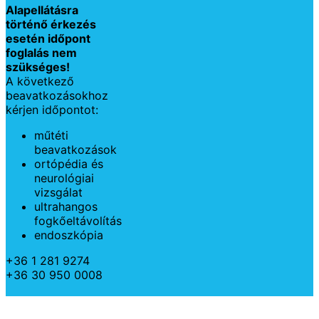
Alapellátásra
történő érkezés
esetén időpont
foglalás nem
szükséges!
A következő
beavatkozásokhoz
kérjen időpontot:
műtéti
beavatkozások
ortópédia és
neurológiai
vizsgálat
ultrahangos
fogkőeltávolítás
endoszkópia
+36 1 281 9274
+36 30 950 0008