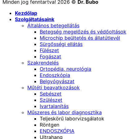
Minden jog fenntartva! 2026 ©
Dr. Bubo
Kezdőlap
Szolgáltatásaink
Általános betegellátás
Betegség megelőzés és védőoltások
Microchip beültetés és állatútlevél
Sürgősségi ellátás
Fülészet
Fogászat
Szakrendelés
Ortopédia, neurológia
Endoszkópia
Belgyógyászat
Műtéti beavatkozások
Sebészet
Szülészet
Ivartalanítás
Műszeres és labor diagnosztika
Teljeskörű laborvizsgálatok
Röntgen
ENDOSZKÓPIA
Ultrahang