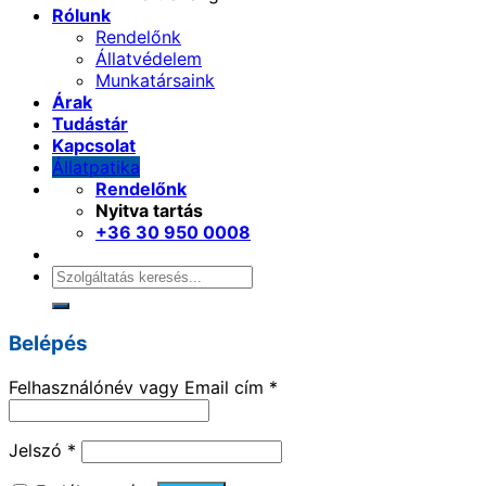
Rólunk
Rendelőnk
Állatvédelem
Munkatársaink
Árak
Tudástár
Kapcsolat
Állatpatika
Rendelőnk
Nyitva tartás
+36 30 950 0008
Keresés
a
következőre:
Belépés
Felhasználónév vagy Email cím
*
Jelszó
*