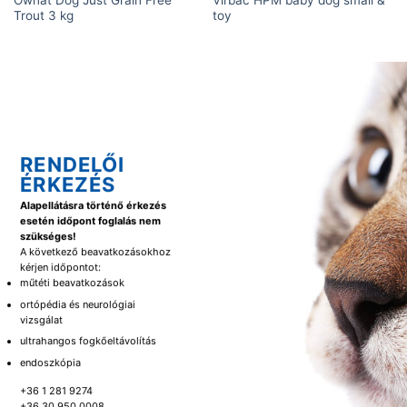
Trout 3 kg
toy
RENDELŐI
ÉRKEZÉS
Alapellátásra történő érkezés
esetén időpont foglalás nem
szükséges!
A következő beavatkozásokhoz
kérjen időpontot:
műtéti beavatkozások
ortópédia és neurológiai
vizsgálat
ultrahangos fogkőeltávolítás
endoszkópia
+36 1 281 9274
+36 30 950 0008