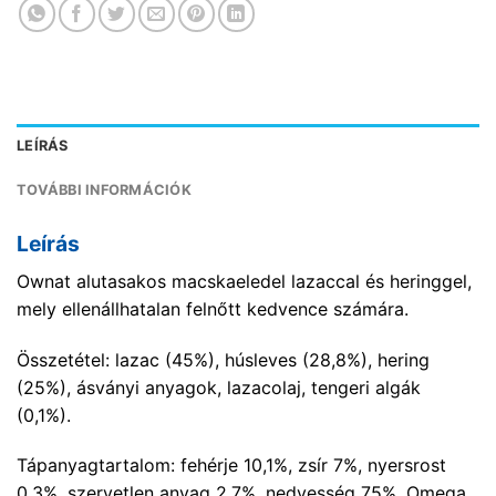
LEÍRÁS
TOVÁBBI INFORMÁCIÓK
Leírás
Ownat alutasakos macskaeledel lazaccal és heringgel,
mely ellenállhatalan felnőtt kedvence számára.
Összetétel: lazac (45%), húsleves (28,8%), hering
(25%), ásványi anyagok, lazacolaj, tengeri algák
(0,1%).
Tápanyagtartalom: fehérje 10,1%, zsír 7%, nyersrost
0,3%, szervetlen anyag 2,7%, nedvesség 75%, Omega