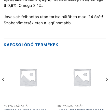
6 0,9%, Omega 3 1%.
Javaslat: felbontás után tartsa hűtőben max. 24 órát!
Szobahőmérsékleten a legfinomabb.
KAPCSOLÓDÓ TERMÉKEK
KUTYA SZÁRAZTÁP
KUTYA SZÁRAZTÁP
Ownat Dog Just Grain Free
Virbac HPM baby dog small &