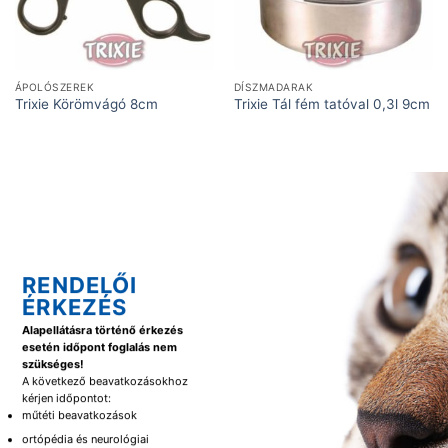
ÁPOLÓSZEREK
DÍSZMADARAK
Trixie Körömvágó 8cm
Trixie Tál fém tatóval 0,3l 9cm
RENDELŐI
ÉRKEZÉS
Alapellátásra történő érkezés
esetén időpont foglalás nem
szükséges!
A következő beavatkozásokhoz
kérjen időpontot:
műtéti beavatkozások
ortópédia és neurológiai