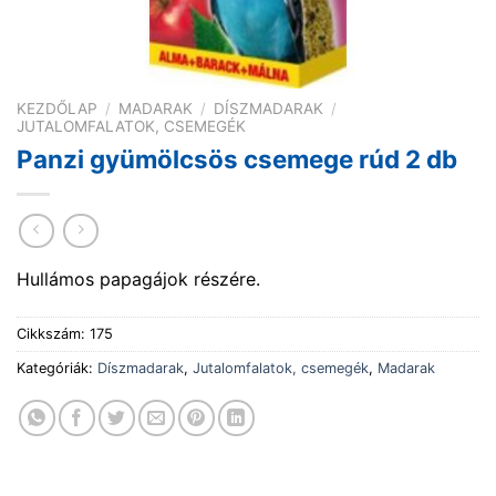
KEZDŐLAP
/
MADARAK
/
DÍSZMADARAK
/
JUTALOMFALATOK, CSEMEGÉK
Panzi gyümölcsös csemege rúd 2 db
Hullámos papagájok részére .
Cikkszám:
175
Kategóriák:
Díszmadarak
,
Jutalomfalatok, csemegék
,
Madarak