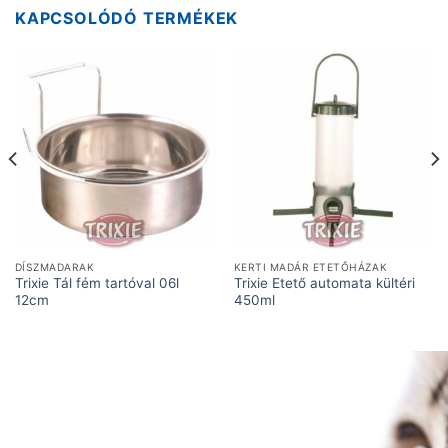
KAPCSOLÓDÓ TERMÉKEK
DÍSZMADARAK
KERTI MADÁR ETETŐHÁZAK
Trixie Tál fém tartóval 06l
Trixie Etető automata kültéri
12cm
450ml