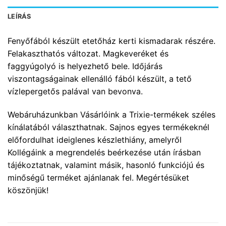
LEÍRÁS
Fenyőfából készült etetőház kerti kismadarak részére.
Felakaszthatós változat. Magkeveréket és
faggyúgolyó is helyezhető bele. Időjárás
viszontagságainak ellenálló fából készült, a tető
vízlepergetős palával van bevonva.
Webáruházunkban Vásárlóink a Trixie-termékek széles
kínálatából választhatnak. Sajnos egyes termékeknél
előfordulhat ideiglenes készlethiány, amelyről
Kollégáink a megrendelés beérkezése után írásban
tájékoztatnak, valamint másik, hasonló funkciójú és
minőségű terméket ajánlanak fel. Megértésüket
köszönjük!