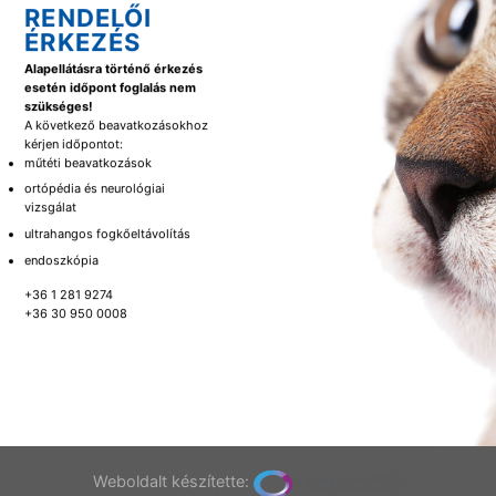
RENDELŐI
ÉRKEZÉS
Alapellátásra történő érkezés
esetén időpont foglalás nem
szükséges!
A következő beavatkozásokhoz
kérjen időpontot:
műtéti beavatkozások
ortópédia és neurológiai
vizsgálat
ultrahangos fogkőeltávolítás
endoszkópia
+36 1 281 9274
+36 30 950 0008
Weboldalt készítette: