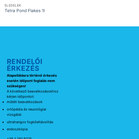
ELEDELEK
Tetra Pond Flakes 1l
RENDELŐI
ÉRKEZÉS
Alapellátásra történő érkezés
esetén időpont foglalás nem
szükséges!
A következő beavatkozásokhoz
kérjen időpontot:
műtéti beavatkozások
ortópédia és neurológiai
vizsgálat
ultrahangos fogkőeltávolítás
endoszkópia
+36 1 281 9274