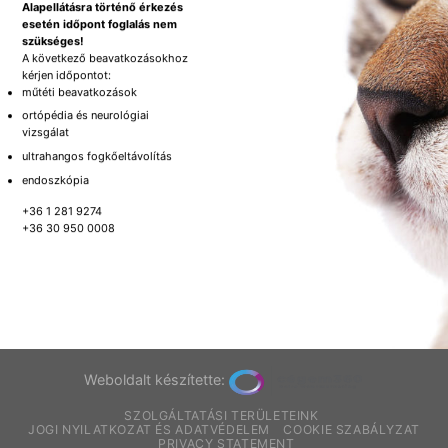
Alapellátásra történő érkezés
esetén időpont foglalás nem
szükséges!
A következő beavatkozásokhoz
kérjen időpontot:
műtéti beavatkozások
ortópédia és neurológiai
vizsgálat
ultrahangos fogkőeltávolítás
endoszkópia
+36 1 281 9274
+36 30 950 0008
Weboldalt készítette:
SZOLGÁLTATÁSI TERÜLETEINK
JOGI NYILATKOZAT ÉS ADATVÉDELEM
COOKIE SZABÁLYZAT
PRIVACY STATEMENT