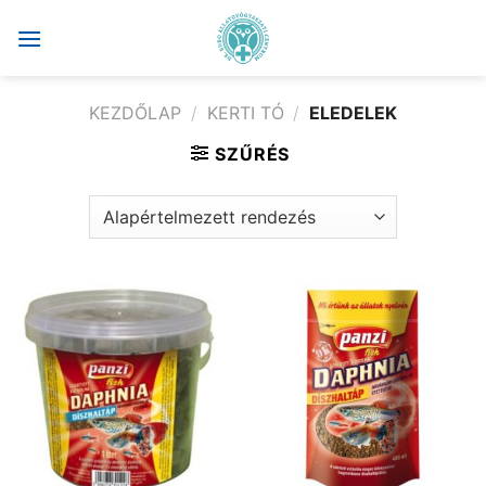
Skip
to
content
KEZDŐLAP
/
KERTI TÓ
/
ELEDELEK
SZŰRÉS