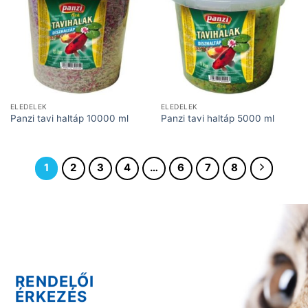
ELEDELEK
ELEDELEK
Panzi tavi haltáp 10000 ml
Panzi tavi haltáp 5000 ml
1
2
3
4
…
6
7
8
RENDELŐI
ÉRKEZÉS