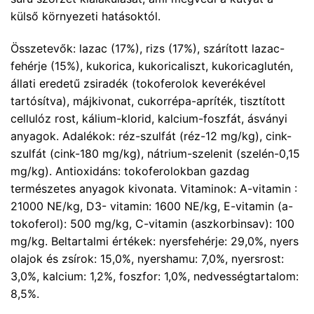
külső környezeti hatásoktól.
Összetevők: lazac (17%), rizs (17%), szárított lazac-
fehérje (15%), kukorica, kukoricaliszt, kukoricaglutén,
állati eredetű zsiradék (tokoferolok keverékével
tartósítva), májkivonat, cukorrépa-apríték, tisztított
cellulóz rost, kálium-klorid, kalcium-foszfát, ásványi
anyagok. Adalékok: réz-szulfát (réz-12 mg/kg), cink-
szulfát (cink-180 mg/kg), nátrium-szelenit (szelén-0,15
mg/kg). Antioxidáns: tokoferolokban gazdag
természetes anyagok kivonata. Vitaminok: A-vitamin :
21000 NE/kg, D3- vitamin: 1600 NE/kg, E-vitamin (a-
tokoferol): 500 mg/kg, C-vitamin (aszkorbinsav): 100
mg/kg. Beltartalmi értékek: nyersfehérje: 29,0%, nyers
olajok és zsírok: 15,0%, nyershamu: 7,0%, nyersrost:
3,0%, kalcium: 1,2%, foszfor: 1,0%, nedvességtartalom:
8,5%.
.