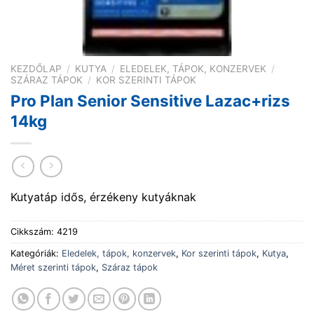
KEZDŐLAP
/
KUTYA
/
ELEDELEK, TÁPOK, KONZERVEK
/
SZÁRAZ TÁPOK
/
KOR SZERINTI TÁPOK
Pro Plan Senior Sensitive Lazac+rizs
14kg
Kutyatáp idős, érzékeny kutyáknak
Cikkszám:
4219
Kategóriák:
Eledelek, tápok, konzervek
,
Kor szerinti tápok
,
Kutya
,
Méret szerinti tápok
,
Száraz tápok