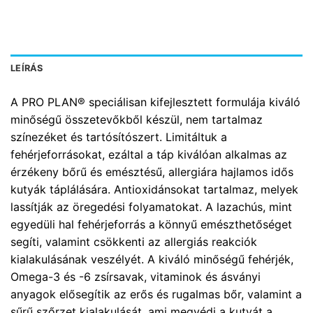
LEÍRÁS
A PRO PLAN® speciálisan kifejlesztett formulája kiváló
minőségű összetevőkből készül, nem tartalmaz
színezéket és tartósítószert. Limitáltuk a
fehérjeforrásokat, ezáltal a táp kiválóan alkalmas az
érzékeny bőrű és emésztésű, allergiára hajlamos idős
kutyák táplálására. Antioxidánsokat tartalmaz, melyek
lassítják az öregedési folyamatokat. A lazachús, mint
egyedüli hal fehérjeforrás a könnyű emészthetőséget
segíti, valamint csökkenti az allergiás reakciók
kialakulásának veszélyét. A kiváló minőségű fehérjék,
Omega-3 és -6 zsírsavak, vitaminok és ásványi
anyagok elősegítik az erős és rugalmas bőr, valamint a
sűrű szőrzet kialakulását, ami megvédi a kutyát a