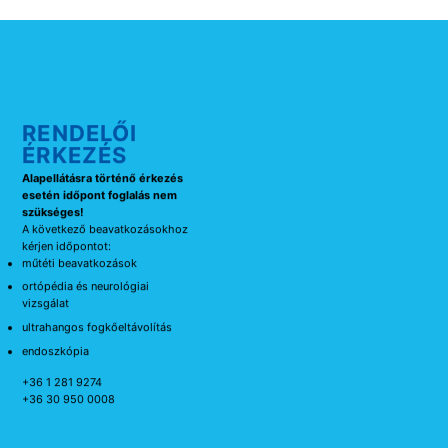
RENDELŐI
ÉRKEZÉS
Alapellátásra történő érkezés
esetén időpont foglalás nem
szükséges!
A következő beavatkozásokhoz
kérjen időpontot:
műtéti beavatkozások
ortópédia és neurológiai
vizsgálat
ultrahangos fogkőeltávolítás
endoszkópia
+36 1 281 9274
+36 30 950 0008