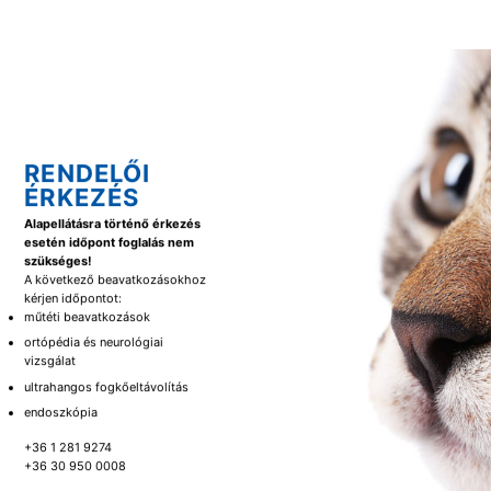
RENDELŐI
ÉRKEZÉS
Alapellátásra történő érkezés
esetén időpont foglalás nem
szükséges!
A következő beavatkozásokhoz
kérjen időpontot:
műtéti beavatkozások
ortópédia és neurológiai
vizsgálat
ultrahangos fogkőeltávolítás
endoszkópia
+36 1 281 9274
+36 30 950 0008