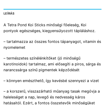
LEÍRÁS
A Tetra Pond Koi Sticks minőségi főeleség, Koi
pontyok egészséges, kiegyensúlyozott tápláláshoz.
– tartalmazza az összes fontos tápanyagot, vitamin és
nyomelemet
– természetes színélénkítőket (jó minőségű
karotinoidok) tartalmaz, ami elősegíti a piros, sárga és
narancssárga színű pigmentek képződését
– könnyen emészthető, így kevésbé szennyezi a vizet
– a korszerű, visszazárható műanyag tasak megóvja a
haleleséget a nap, levegő és nedvesség káros
hatásaitól. Ezért, a fontos összetevők minőségüket