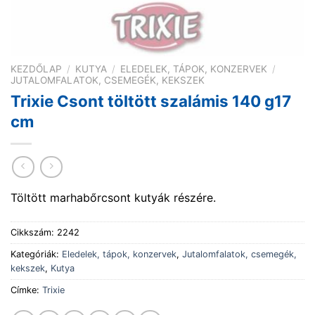
KEZDŐLAP
/
KUTYA
/
ELEDELEK, TÁPOK, KONZERVEK
/
JUTALOMFALATOK, CSEMEGÉK, KEKSZEK
Trixie Csont töltött szalámis 140 g17
cm
Töltött marhabőrcsont kutyák részére.
Cikkszám:
2242
Kategóriák:
Eledelek, tápok, konzervek
,
Jutalomfalatok, csemegék,
kekszek
,
Kutya
Címke:
Trixie