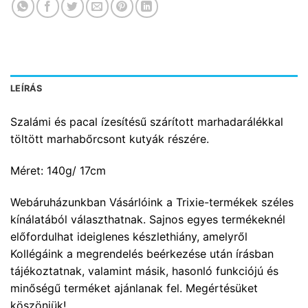
LEÍRÁS
Szalámi és pacal ízesítésű szárított marhadarálékkal
töltött marhabőrcsont kutyák részére.
Méret: 140g/ 17cm
Webáruházunkban Vásárlóink a Trixie-termékek széles
kínálatából választhatnak. Sajnos egyes termékeknél
előfordulhat ideiglenes készlethiány, amelyről
Kollégáink a megrendelés beérkezése után írásban
tájékoztatnak, valamint másik, hasonló funkciójú és
minőségű terméket ajánlanak fel. Megértésüket
köszönjük!