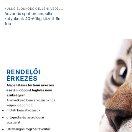
KÜLSŐ ÉLŐSKÖDÖK ELLENI VÉDELEM
Advantix spot on ampulla
kutyáknak 40-60kg között 6ml
1db
RENDELŐI
ÉRKEZÉS
Alapellátásra történő érkezés
esetén időpont foglalás nem
szükséges!
A következő beavatkozásokhoz
kérjen időpontot:
műtéti beavatkozások
ortópédia és neurológiai
vizsgálat
ultrahangos fogkőeltávolítás