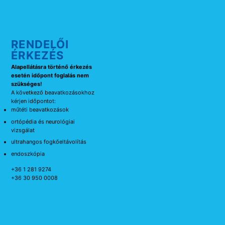
RENDELŐI
ÉRKEZÉS
Alapellátásra történő érkezés
esetén időpont foglalás nem
szükséges!
A következő beavatkozásokhoz
kérjen időpontot:
műtéti beavatkozások
ortópédia és neurológiai
vizsgálat
ultrahangos fogkőeltávolítás
endoszkópia
+36 1 281 9274
+36 30 950 0008