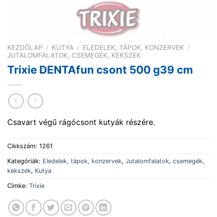
KEZDŐLAP
/
KUTYA
/
ELEDELEK, TÁPOK, KONZERVEK
/
JUTALOMFALATOK, CSEMEGÉK, KEKSZEK
Trixie DENTAfun csont 500 g39 cm
Csavart végű rágócsont kutyák részére.
Cikkszám:
1261
Kategóriák:
Eledelek, tápok, konzervek
,
Jutalomfalatok, csemegék,
kekszek
,
Kutya
Címke:
Trixie