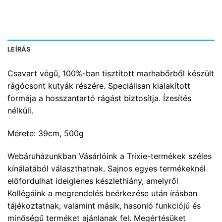
LEÍRÁS
Csavart végű, 100%-ban tisztított marhabőrből készült
rágócsont kutyák részére. Speciálisan kialakított
formája a hosszantartó rágást biztosítja. Ízesítés
nélküli.
Mérete: 39cm, 500g
Webáruházunkban Vásárlóink a Trixie-termékek széles
kínálatából választhatnak. Sajnos egyes termékeknél
előfordulhat ideiglenes készlethiány, amelyről
Kollégáink a megrendelés beérkezése után írásban
tájékoztatnak, valamint másik, hasonló funkciójú és
minőségű terméket ajánlanak fel. Megértésüket