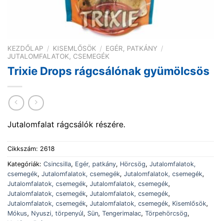
KEZDŐLAP
/
KISEMLŐSÖK
/
EGÉR, PATKÁNY
/
JUTALOMFALATOK, CSEMEGÉK
Trixie Drops rágcsálónak gyümölcsös
Jutalomfalat rágcsálók részére.
Cikkszám:
2618
Kategóriák:
Csincsilla
,
Egér, patkány
,
Hörcsög
,
Jutalomfalatok,
csemegék
,
Jutalomfalatok, csemegék
,
Jutalomfalatok, csemegék
,
Jutalomfalatok, csemegék
,
Jutalomfalatok, csemegék
,
Jutalomfalatok, csemegék
,
Jutalomfalatok, csemegék
,
Jutalomfalatok, csemegék
,
Jutalomfalatok, csemegék
,
Kisemlősök
,
Mókus
,
Nyuszi, törpenyúl
,
Sün
,
Tengerimalac
,
Törpehörcsög
,