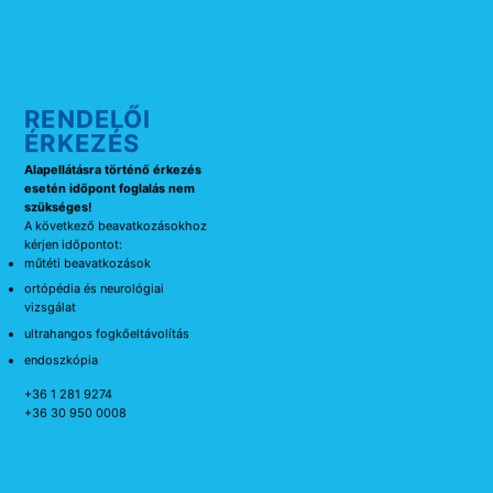
RENDELŐI
ÉRKEZÉS
Alapellátásra történő érkezés
esetén időpont foglalás nem
szükséges!
A következő beavatkozásokhoz
kérjen időpontot:
műtéti beavatkozások
ortópédia és neurológiai
vizsgálat
ultrahangos fogkőeltávolítás
endoszkópia
+36 1 281 9274
+36 30 950 0008