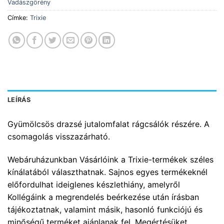
Vadászgörény
Címke:
Trixie
LEÍRÁS
Gyümölcsös drazsé jutalomfalat rágcsálók részére. A
csomagolás visszazárható.
Webáruházunkban Vásárlóink a Trixie-termékek széles
kínálatából választhatnak. Sajnos egyes termékeknél
előfordulhat ideiglenes készlethiány, amelyről
Kollégáink a megrendelés beérkezése után írásban
tájékoztatnak, valamint másik, hasonló funkciójú és
minőségű terméket ajánlanak fel. Megértésüket