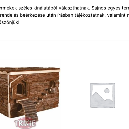
rmékek széles kínálatából választhatnak. Sajnos egyes ter
grendelés beérkezése után írásban tájékoztatnak, valamint 
öszönjük!