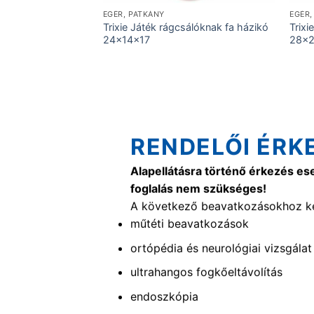
KONZERVEK
EGÉR, PATKÁNY
EGÉR,
Trixie Játék rágcsálóknak fa házikó
Trixi
csont 500 g39 cm
24x14x17
28x2
RENDELŐI ÉRK
Alapellátásra történő érkezés es
foglalás nem szükséges!
A következő beavatkozásokhoz ké
műtéti beavatkozások
ortópédia és neurológiai vizsgálat
ultrahangos fogkőeltávolítás
endoszkópia