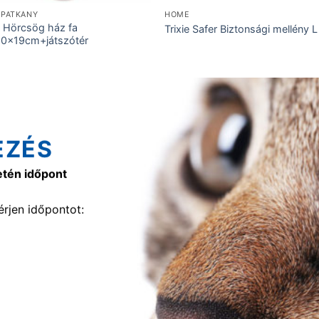
 PATKÁNY
HOME
e Hörcsög ház fa
Trixie Safer Biztonsági mellény L
0x19cm+játszótér
EZÉS
etén időpont
rjen időpontot: