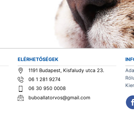
ELÉRHETŐSÉGEK
IN
1191 Budapest, Kisfaludy utca 23.
Ada
Ról
06 1 281 9274
Kie
06 30 950 0008
buboallatorvos@gmail.com