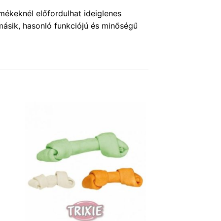
mékeknél előfordulhat ideiglenes
másik, hasonló funkciójú és minőségű