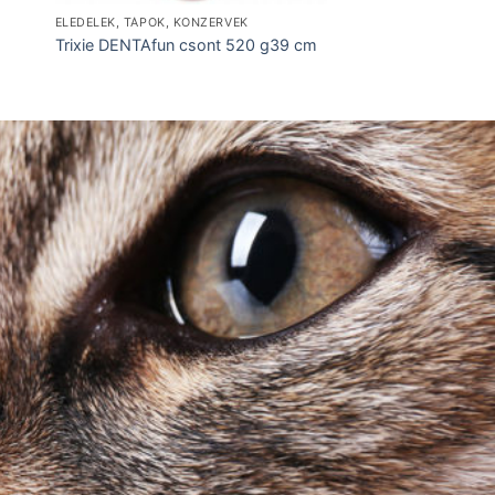
ELEDELEK, TÁPOK, KONZERVEK
Trixie DENTAfun csont 520 g39 cm