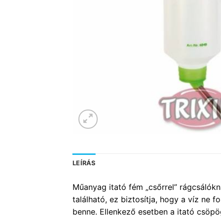
LEÍRÁS
Műanyag itató fém „csőrrel” rágcsálókna
található, ez biztosítja, hogy a víz ne 
benne. Ellenkező esetben a itató csöpö