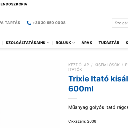
| ENDOSZKÓPIA
Keresés
VA TARTÁS
+36 30 950 0008
a
következ
SZOLGÁLTATÁSAINK
RÓLUNK
ÁRAK
TUDÁSTÁR
KEZDŐLAP
/
KISEMLŐSÖK
/
E
ITATÓK
Trixie Itató kisál
600ml
Műanyag golyós itató rágc
Cikkszám:
2038