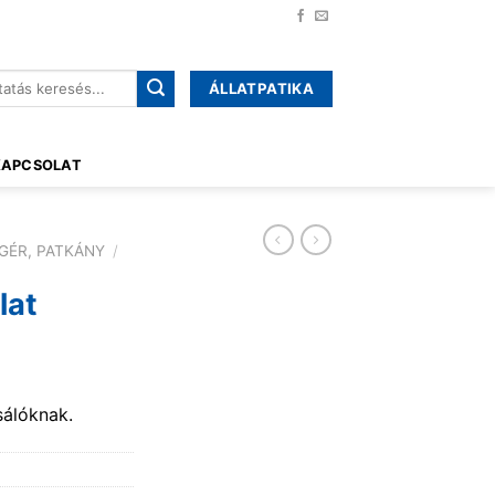
ÁLLATPATIKA
őre:
KAPCSOLAT
GÉR, PATKÁNY
/
lat
sálóknak.