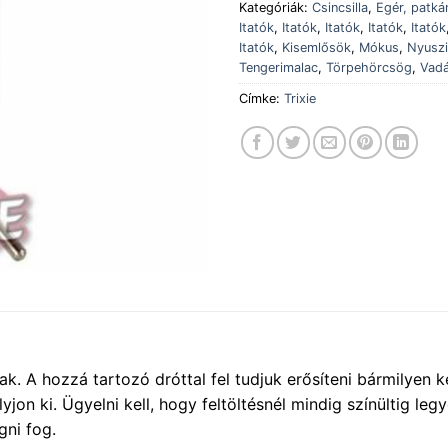
Kategóriák:
Csincsilla
,
Egér, patká
Itatók
,
Itatók
,
Itatók
,
Itatók
,
Itatók
Itatók
,
Kisemlősök
,
Mókus
,
Nyuszi
Tengerimalac
,
Törpehörcsög
,
Vad
Címke:
Trixie
k. A hozzá tartozó dróttal fel tudjuk erősíteni bármilyen 
folyjon ki. Ügyelni kell, hogy feltöltésnél mindig színültig 
gni fog.