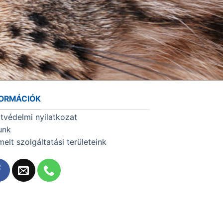
FORMÁCIÓK
tvédelmi nyilatkozat
unk
melt szolgáltatási területeink