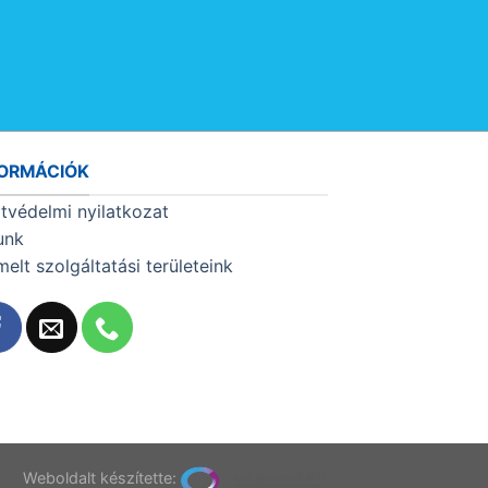
FORMÁCIÓK
tvédelmi nyilatkozat
unk
melt szolgáltatási területeink
T
Weboldalt készítette: