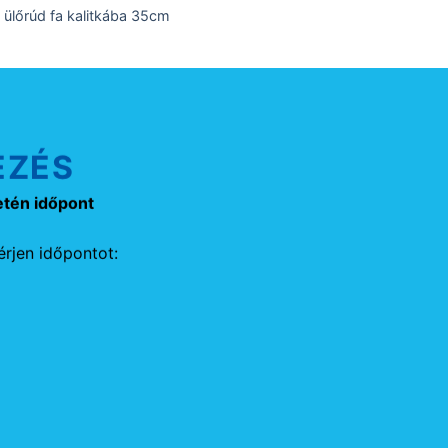
e ülőrúd fa kalitkába 35cm
EZÉS
etén időpont
rjen időpontot: