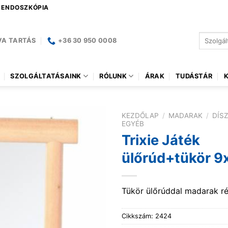
| ENDOSZKÓPIA
Keresés
VA TARTÁS
+36 30 950 0008
a
következ
SZOLGÁLTATÁSAINK
RÓLUNK
ÁRAK
TUDÁSTÁR
KEZDŐLAP
/
MADARAK
/
DÍS
EGYÉB
Trixie Játék
ülőrúd+tükör 
Tükör ülőrúddal madarak ré
Cikkszám:
2424