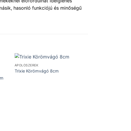
mékeknél előfordulhat ideiglenes
másik, hasonló funkciójú és minőségű
ÁPOLÓSZEREK
Trixie Körömvágó 8cm
DÍSZMADARAK
cm
Trixie Tál fém tartó