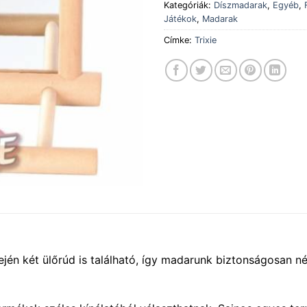
Kategóriák:
Díszmadarak
,
Egyéb
,
Játékok
,
Madarak
Címke:
Trixie
ején két ülőrúd is található, így madarunk biztonságosan n