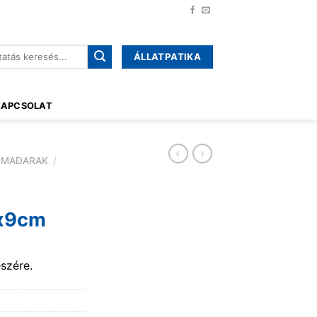
ÁLLATPATIKA
őre:
KAPCSOLAT
ZMADARAK
/
9x9cm
szére.