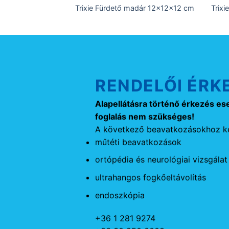
Trixie Fürdető madár 12x12x12 cm
Trixi
RENDELŐI ÉRK
Alapellátásra történő érkezés es
foglalás nem szükséges!
A következő beavatkozásokhoz ké
műtéti beavatkozások
ortópédia és neurológiai vizsgálat
ultrahangos fogkőeltávolítás
endoszkópia
+36 1 281 9274