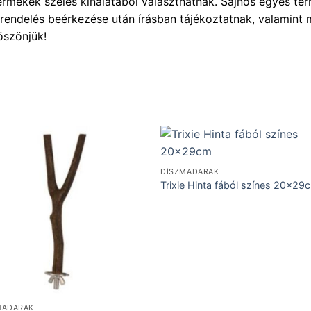
rmékek széles kínálatából választhatnak. Sajnos egyes ter
grendelés beérkezése után írásban tájékoztatnak, valamint 
öszönjük!
DÍSZMADARAK
Trixie Hinta fából színes 20x29
MADARAK