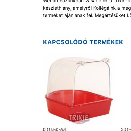
Webáruházunkban Vásárlóink a Trixie-te
készlethiány, amelyről Kollégáink a me
terméket ajánlanak fel. Megértésüket k
KAPCSOLÓDÓ TERMÉKEK
DÍSZMADARAK
DÍSZ