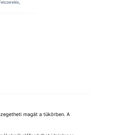
Felszerelés
,
ézegetheti magát a tükörben. A