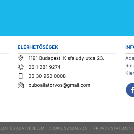
ELÉRHETŐSÉGEK
IN
1191 Budapest, Kisfaludy utca 23.
Ada
Ról
06 1 281 9274
Kie
06 30 950 0008
buboallatorvos@gmail.com
KOZAT ÉS ADATVÉDELEM
COOKIE SZABÁLYZAT
PRIVACY STATEMEN