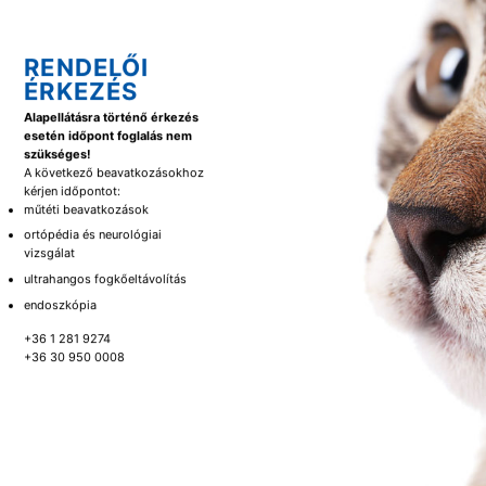
RENDELŐI
ÉRKEZÉS
Alapellátásra történő érkezés
esetén időpont foglalás nem
szükséges!
A következő beavatkozásokhoz
kérjen időpontot:
műtéti beavatkozások
ortópédia és neurológiai
vizsgálat
ultrahangos fogkőeltávolítás
endoszkópia
+36 1 281 9274
+36 30 950 0008