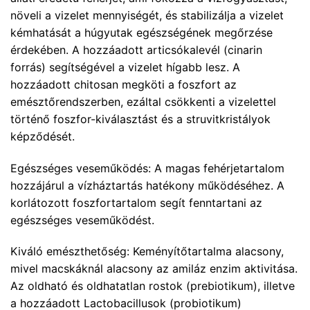
növeli a vizelet mennyiségét, és stabilizálja a vizelet
kémhatását a húgyutak egészségének megőrzése
érdekében. A hozzáadott articsókalevél (cinarin
forrás) segítségével a vizelet hígabb lesz. A
hozzáadott chitosan megköti a foszfort az
emésztőrendszerben, ezáltal csökkenti a vizelettel
történő foszfor-kiválasztást és a struvitkristályok
képződését.
Egészséges veseműködés: A magas fehérjetartalom
hozzájárul a vízháztartás hatékony működéséhez. A
korlátozott foszfortartalom segít fenntartani az
egészséges veseműködést.
Kiváló emészthetőség: Keményítőtartalma alacsony,
mivel macskáknál alacsony az amiláz enzim aktivitása.
Az oldható és oldhatatlan rostok (prebiotikum), illetve
a hozzáadott Lactobacillusok (probiotikum)