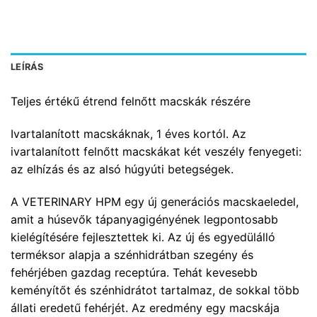
LEÍRÁS
Teljes értékű étrend felnőtt macskák részére
Ivartalanított macskáknak, 1 éves kortól. Az
ivartalanított felnőtt macskákat két veszély fenyegeti:
az elhízás és az alsó húgyúti betegségek.
A VETERINARY HPM egy új generációs macskaeledel,
amit a húsevők tápanyagigényének legpontosabb
kielégítésére fejlesztettek ki. Az új és egyedülálló
terméksor alapja a szénhidrátban szegény és
fehérjében gazdag receptúra. Tehát kevesebb
keményítőt és szénhidrátot tartalmaz, de sokkal több
állati eredetű fehérjét. Az eredmény egy macskája