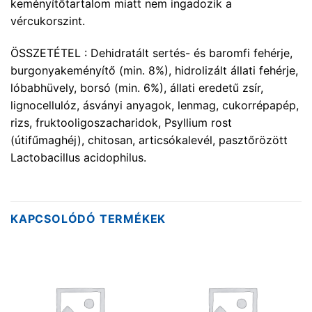
keményítőtartalom miatt nem ingadozik a
vércukorszint.
ÖSSZETÉTEL : Dehidratált sertés- és baromfi fehérje,
burgonyakeményítő (min. 8%), hidrolizált állati fehérje,
lóbabhüvely, borsó (min. 6%), állati eredetű zsír,
lignocellulóz, ásványi anyagok, lenmag, cukorrépapép,
rizs, fruktooligoszacharidok, Psyllium rost
(útifűmaghéj), chitosan, articsókalevél, pasztőrözött
Lactobacillus acidophilus.
KAPCSOLÓDÓ TERMÉKEK