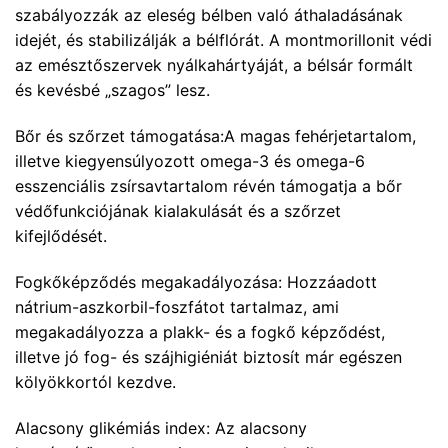
szabályozzák az eleség bélben való áthaladásának
idejét, és stabilizálják a bélflórát. A montmorillonit védi
az emésztőszervek nyálkahártyáját, a bélsár formált
és kevésbé „szagos” lesz.
Bőr és szőrzet támogatása:A magas fehérjetartalom,
illetve kiegyensúlyozott omega-3 és omega-6
esszenciális zsírsavtartalom révén támogatja a bőr
védőfunkciójának kialakulását és a szőrzet
kifejlődését.
Fogkőképződés megakadályozása: Hozzáadott
nátrium-aszkorbil-foszfátot tartalmaz, ami
megakadályozza a plakk- és a fogkő képződést,
illetve jó fog- és szájhigiéniát biztosít már egészen
kölyökkortól kezdve.
Alacsony glikémiás index: Az alacsony