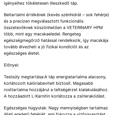
igényeihez tökéletesen illeszkedő táp.
Beltartalmi értékének (kevés szénhidrát – sok fehérje)
és a precízen megválasztott funkcionális
összetevőknek köszönhetően a VETERINARY HPM
több, mint egy macskaeledel. Rengeteg
egészségmegőrző hatással rendelkezik, így macskája
tovább élvezheti a jó fizikai kondíciót és az
egészséges életet.
Előnyei:
Testsúly megtartása:A táp energiatartalma alacsony,
korlátozott kalóriabevitelt biztosít. Magasabb
rosttartalma hozzájárul a teltségérzet kialakulásához.
A hozzáadott L-Karnitin korlátozza a zsírlerakódást.
Egészséges húgyutak: Nagy mennyiségben tartalmaz
állati eredetű fehérjét, ami fokozza a vízfogyasztást,