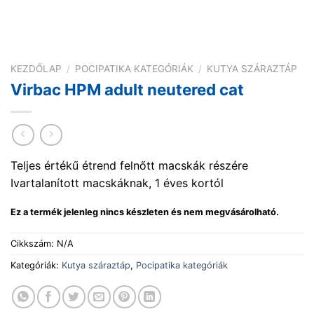
KEZDŐLAP
/
POCIPATIKA KATEGÓRIÁK
/
KUTYA SZÁRAZTÁP
Virbac HPM adult neutered cat
Teljes értékű étrend felnőtt macskák részére
Ivartalanított macskáknak, 1 éves kortól
Ez a termék jelenleg nincs készleten és nem megvásárolható.
Cikkszám:
N/A
Kategóriák:
Kutya száraztáp
,
Pocipatika kategóriák