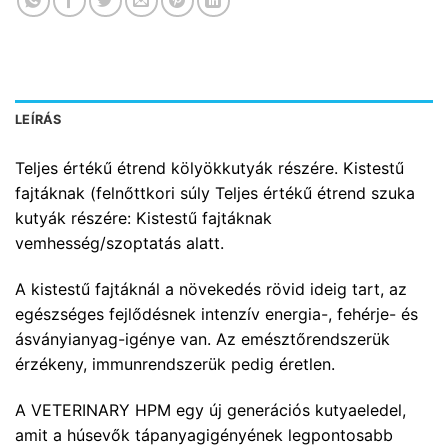
LEÍRÁS
Teljes értékű étrend kölyökkutyák részére. Kistestű
fajtáknak (felnőttkori súly Teljes értékű étrend szuka
kutyák részére: Kistestű fajtáknak
vemhesség/szoptatás alatt.
A kistestű fajtáknál a növekedés rövid ideig tart, az
egészséges fejlődésnek intenzív energia-, fehérje- és
ásványianyag-igénye van. Az emésztőrendszerük
érzékeny, immunrendszerük pedig éretlen.
A VETERINARY HPM egy új generációs kutyaeledel,
amit a húsevők tápanyagigényének legpontosabb