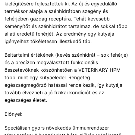
kielégítésére fejlesztettek ki. Az új és egyedülálló
terméksor alapja a szénhidrátban szegény és
fehérjében gazdag receptúra. Tehát kevesebb
keményítőt és szénhidrátot tartalmaz, de sokkal több
állati eredetű fehérjét. Az eredmény egy kutyája
igényeihez tökéletesen illeszkedő táp.
Beltartalmi értékének (kevés szénhidrát – sok fehérje)
és a precízen megválasztott funkcionális
összetevőknek köszönhetően a VETERINARY HPM
több, mint egy kutyaeledel. Rengeteg
egészségmegőrző hatással rendelkezik, így kutyája
tovább élvezheti a jó fizikai kondíciót és az
egészséges életet.
Előnyei:
Speciálisan gyors növekedés (Immunrendszer