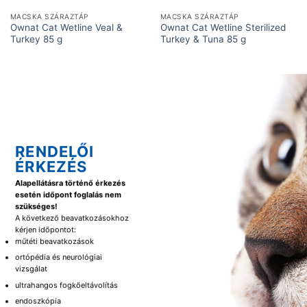
MACSKA SZÁRAZTÁP
MACSKA SZÁRAZTÁP
Ownat Cat Wetline Veal &
Ownat Cat Wetline Sterilized
Turkey 85 g
Turkey & Tuna 85 g
RENDELŐI
ÉRKEZÉS
Alapellátásra történő érkezés
esetén időpont foglalás nem
szükséges!
A következő beavatkozásokhoz
kérjen időpontot:
műtéti beavatkozások
ortópédia és neurológiai
vizsgálat
ultrahangos fogkőeltávolítás
endoszkópia