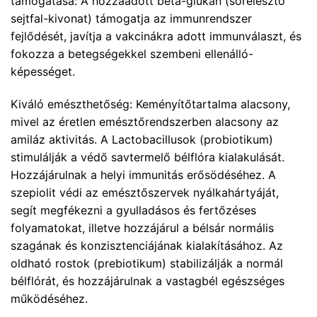
támogatása: A hozzáadott béta-glükán (sörélesztő
sejtfal-kivonat) támogatja az immunrendszer
fejlődését, javítja a vakcinákra adott immunválaszt, és
fokozza a betegségekkel szembeni ellenálló-
képességet.
Kiváló emészthetőség: Keményítőtartalma alacsony,
mivel az éretlen emésztőrendszerben alacsony az
amiláz aktivitás. A Lactobacillusok (probiotikum)
stimulálják a védő savtermelő bélflóra kialakulását.
Hozzájárulnak a helyi immunitás erősödéséhez. A
szepiolit védi az emésztőszervek nyálkahártyáját,
segít megfékezni a gyulladásos és fertőzéses
folyamatokat, illetve hozzájárul a bélsár normális
szagának és konzisztenciájának kialakításához. Az
oldható rostok (prebiotikum) stabilizálják a normál
bélflórát, és hozzájárulnak a vastagbél egészséges
működéséhez.