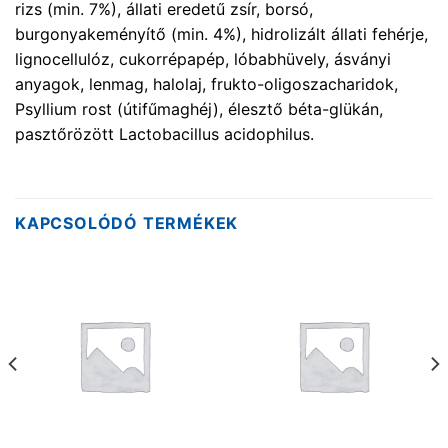
rizs (min. 7%), állati eredetű zsír, borsó,
burgonyakeményítő (min. 4%), hidrolizált állati fehérje,
lignocellulóz, cukorrépapép, lóbabhüvely, ásványi
anyagok, lenmag, halolaj, frukto-oligoszacharidok,
Psyllium rost (útifűmaghéj), élesztő béta-glükán,
pasztőrözött Lactobacillus acidophilus.
KAPCSOLÓDÓ TERMÉKEK