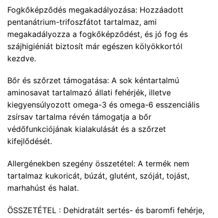
Fogkőképződés megakadályozása: Hozzáadott
pentanátrium-trifoszfátot tartalmaz, ami
megakadályozza a fogkőképződést, és jó fog és
szájhigiéniát biztosít már egészen kölyökkortól
kezdve.
Bőr és szőrzet támogatása: A sok kéntartalmú
aminosavat tartalmazó állati fehérjék, illetve
kiegyensúlyozott omega-3 és omega-6 esszenciális
zsírsav tartalma révén támogatja a bőr
védőfunkciójának kialakulását és a szőrzet
kifejlődését.
Allergénekben szegény összetétel: A termék nem
tartalmaz kukoricát, búzát, glutént, szóját, tojást,
marhahúst és halat.
ÖSSZETÉTEL : Dehidratált sertés- és baromfi fehérje,