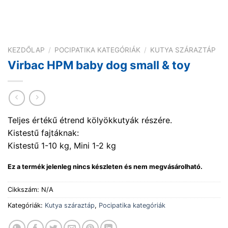
KEZDŐLAP
/
POCIPATIKA KATEGÓRIÁK
/
KUTYA SZÁRAZTÁP
Virbac HPM baby dog small & toy
Teljes értékű étrend kölyökkutyák részére.
Kistestű fajtáknak:
Kistestű 1-10 kg, Mini 1-2 kg
Ez a termék jelenleg nincs készleten és nem megvásárolható.
Cikkszám:
N/A
Kategóriák:
Kutya száraztáp
,
Pocipatika kategóriák