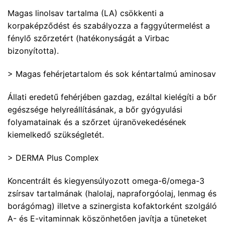
Magas linolsav tartalma (LA) csökkenti a
korpaképződést és szabályozza a faggyútermelést a
fénylő szőrzetért (hatékonyságát a Virbac
bizonyította).
> Magas fehérjetartalom és sok kéntartalmú aminosav
Állati eredetű fehérjében gazdag, ezáltal kielégíti a bőr
egészsége helyreállításának, a bőr gyógyulási
folyamatainak és a szőrzet újranövekedésének
kiemelkedő szükségletét.
> DERMA Plus Complex
Koncentrált és kiegyensúlyozott omega-6/omega-3
zsírsav tartalmának (halolaj, napraforgóolaj, lenmag és
borágómag) illetve a szinergista kofaktorként szolgáló
A- és E-vitaminnak köszönhetően javítja a tüneteket