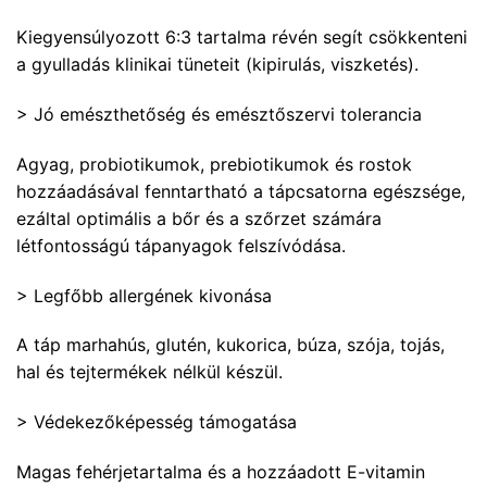
Kiegyensúlyozott 6:3 tartalma révén segít csökkenteni
a gyulladás klinikai tüneteit (kipirulás, viszketés).
> Jó emészthetőség és emésztőszervi tolerancia
Agyag, probiotikumok, prebiotikumok és rostok
hozzáadásával fenntartható a tápcsatorna egészsége,
ezáltal optimális a bőr és a szőrzet számára
létfontosságú tápanyagok felszívódása.
> Legfőbb allergének kivonása
A táp marhahús, glutén, kukorica, búza, szója, tojás,
hal és tejtermékek nélkül készül.
> Védekezőképesség támogatása
Magas fehérjetartalma és a hozzáadott E-vitamin