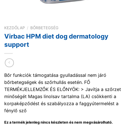
KEZDŐLAP
/
BŐRBETEGSÉG
Virbac HPM diet dog dermatology
support
Bőr funkciók támogatása gyulladással nem járó
bőrbetegségek és szőrhullás esetén. FŐ
TERMÉKJELLEMZŐK ÉS ELŐNYÖK: > Javítja a szőrzet
minőségét Magas linolsav tartalma (LA) csökkenti a
korpaképződést és szabályozza a faggyútermelést a
fénylő sző
Ez a termék jelenleg nincs készleten és nem megvásárolható.