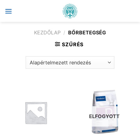
Skip
to
content
KEZDŐLAP
/
BŐRBETEGSÉG
SZŰRÉS
ELFOGYOTT