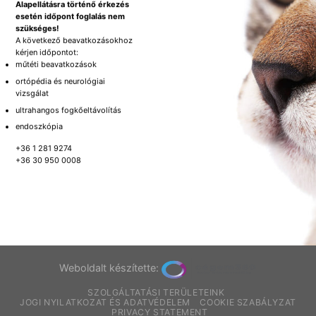
Alapellátásra történő érkezés
esetén időpont foglalás nem
szükséges!
A következő beavatkozásokhoz
kérjen időpontot:
műtéti beavatkozások
ortópédia és neurológiai
vizsgálat
ultrahangos fogkőeltávolítás
endoszkópia
+36 1 281 9274
+36 30 950 0008
Weboldalt készítette:
SZOLGÁLTATÁSI TERÜLETEINK
JOGI NYILATKOZAT ÉS ADATVÉDELEM
COOKIE SZABÁLYZAT
PRIVACY STATEMENT