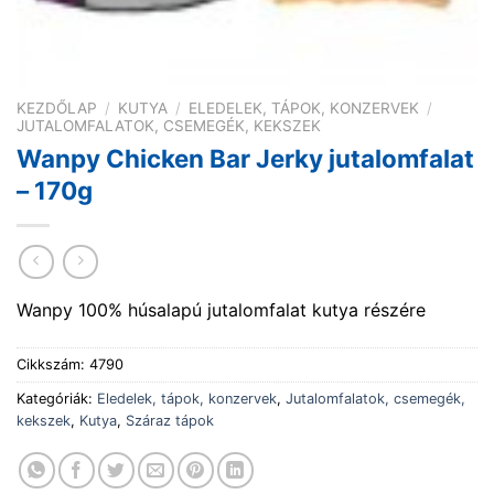
KEZDŐLAP
/
KUTYA
/
ELEDELEK, TÁPOK, KONZERVEK
/
JUTALOMFALATOK, CSEMEGÉK, KEKSZEK
Wanpy Chicken Bar Jerky jutalomfalat
– 170g
Wanpy 100% húsalapú jutalomfalat kutya részére
Cikkszám:
4790
Kategóriák:
Eledelek, tápok, konzervek
,
Jutalomfalatok, csemegék,
kekszek
,
Kutya
,
Száraz tápok