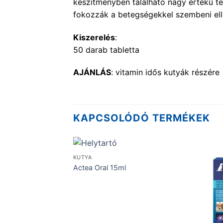
készítményben található nagy értékű tej
fokozzák a betegségekkel szembeni ellen
Kiszerelés
:
50 darab tabletta
AJÁNLÁS
: vitamin idős kutyák részére
KAPCSOLÓDÓ TERMÉKEK
KUTYA
Actea Oral 15ml