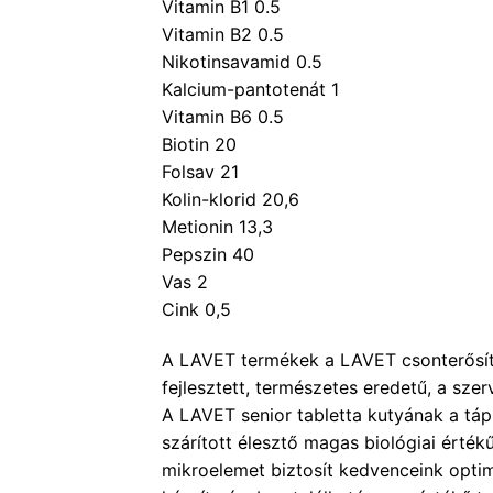
Vitamin B1 0.5
Vitamin B2 0.5
Nikotinsavamid 0.5
Kalcium-pantotenát 1
Vitamin B6 0.5
Biotin 20
Folsav 21
Kolin-klorid 20,6
Metionin 13,3
Pepszin 40
Vas 2
Cink 0,5
A LAVET termékek a LAVET csonterősítő, 
fejlesztett, természetes eredetű, a sz
A LAVET senior tabletta kutyának a tápl
szárított élesztő magas biológiai érté
mikroelemet biztosít kedvenceink optimá