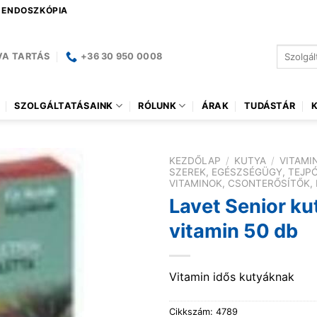
| ENDOSZKÓPIA
Keresés
VA TARTÁS
+36 30 950 0008
a
következ
SZOLGÁLTATÁSAINK
RÓLUNK
ÁRAK
TUDÁSTÁR
KEZDŐLAP
/
KUTYA
/
VITAMI
SZEREK, EGÉSZSÉGÜGY, TEJP
VITAMINOK, CSONTERŐSÍTŐK,
Lavet Senior ku
vitamin 50 db
Vitamin idős kutyáknak
Cikkszám:
4789