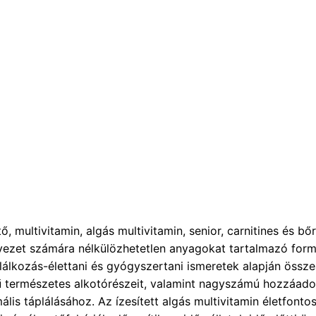
multivitamin, algás multivitamin, senior, carnitines és bőrt
ervezet számára nélkülözhetetlen anyagokat tartalmazó form
álkozás-élettani és gyógyszertani ismeretek alapján összeál
kű természetes alkotórészeit, valamint nagyszámú hozzáadot
lis táplálásához. Az ízesített algás multivitamin életfonto