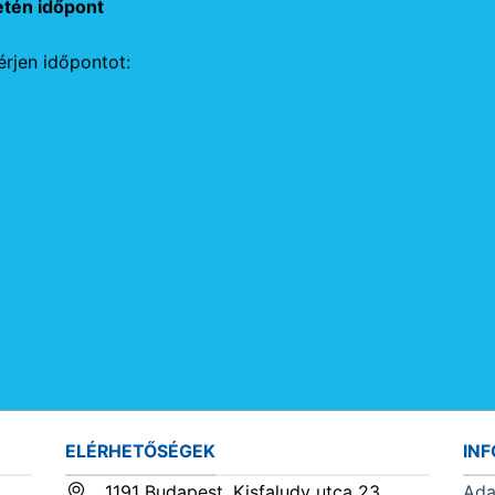
etén időpont
rjen időpontot:
ELÉRHETŐSÉGEK
IN
1191 Budapest, Kisfaludy utca 23.
Ada