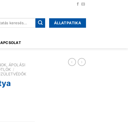
ÁLLATPATIKA
őre:
KAPCSOLAT
NOK, ÁPOLÁSI
ÓTLÓK
/
 IZÜLETVÉDŐK
tya