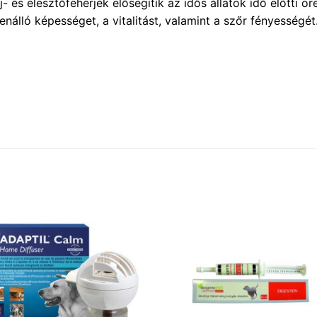
- és élesztőfehérjék elősegítik az idős állatok idő előtti 
álló képességet, a vitalitást, valamint a szőr fényességét