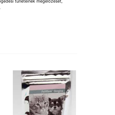
öregedési tüneteinek megelőzését,
.