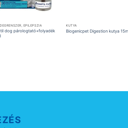
IDEGRENSZER, EPILEPSZIA
KUTYA
til dog párologtató+folyadék
Biogenicpet Digestion kutya 15m
l
EZÉS