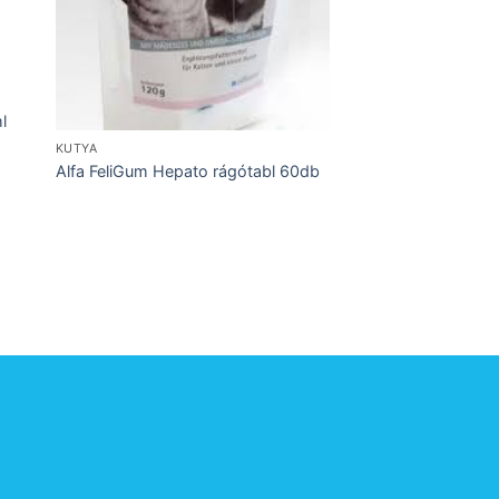
AGY, IDEGRENSZER, EP
CaninVerde CBD 5% 
l
10ml
KUTYA
Alfa FeliGum Hepato rágótabl 60db