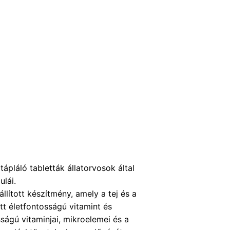
ápláló tabletták állatorvosok által
ulái.
lított készítmény, amely a tej és a
t életfontosságú vitamint és
sságú vitaminjai, mikroelemei és a