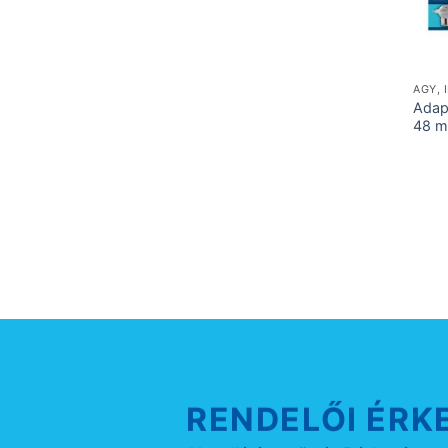
AGY, 
Adap
48 m
RENDELŐI ÉRK