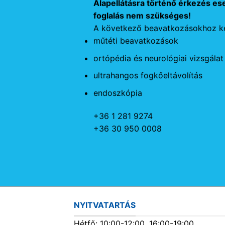
Alapellátásra történő érkezés es
foglalás nem szükséges!
A következő beavatkozásokhoz ké
műtéti beavatkozások
ortópédia és neurológiai vizsgálat
ultrahangos fogkőeltávolítás
endoszkópia
+36 1 281 9274
+36 30 950 0008
NYITVATARTÁS
Hétfő: 10:00-12:00, 16:00-19:00