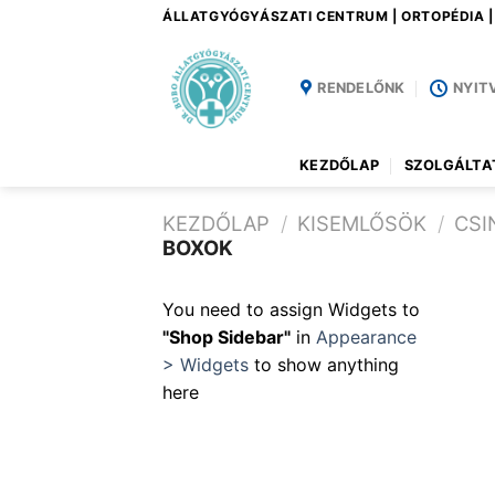
Skip
ÁLLATGYÓGYÁSZATI CENTRUM | ORTOPÉDIA 
to
content
RENDELŐNK
NYIT
KEZDŐLAP
SZOLGÁLTA
KEZDŐLAP
/
KISEMLŐSÖK
/
CSI
BOXOK
You need to assign Widgets to
"Shop Sidebar"
in
Appearance
> Widgets
to show anything
here