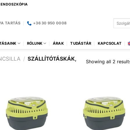
| ENDOSZKÓPIA
Keresés
VA TARTÁS
+36 30 950 0008
a
következ
TÁSAINK
RÓLUNK
ÁRAK
TUDÁSTÁR
KAPCSOLAT
NCSILLA
/
SZÁLLÍTÓTÁSKÁK,
Showing all 2 result