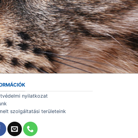
FORMÁCIÓK
tvédelmi nyilatkozat
unk
melt szolgáltatási területeink