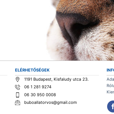
ELÉRHETŐSÉGEK
IN
1191 Budapest, Kisfaludy utca 23.
Ada
Ról
06 1 281 9274
Kie
06 30 950 0008
buboallatorvos@gmail.com