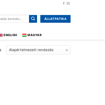
ÁLLATPATIKA
őre:
ENGLISH
MAGYAR
s