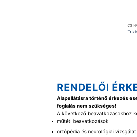
CSIN
Trix
RENDELŐI ÉRK
Alapellátásra történő érkezés es
foglalás nem szükséges!
A következő beavatkozásokhoz ké
műtéti beavatkozások
ortópédia és neurológiai vizsgálat