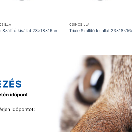
CSILLA
CSINCSILLA
ie Szállító kisállat 23x18x16cm
Trixie Szállító kisállat 23x18x1
EZÉS
etén időpont
rjen időpontot: