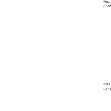
Ferp
göré
EGÉR
Panz