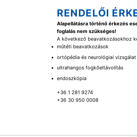
RENDELŐI ÉRK
Alapellátásra történő érkezés es
foglalás nem szükséges!
A következő beavatkozásokhoz ké
műtéti beavatkozások
ortópédia és neurológiai vizsgálat
ultrahangos fogkőeltávolítás
endoszkópia
+36 1 281 9274
+36 30 950 0008