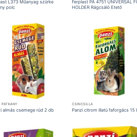
last L373 Műanyag szürke
Ferplast PA 4751 UNIVERSAL 
ny polc
HOLDER Rágcsáló Etető
, PATKÁNY
CSINCSILLA
i almás csemege rúd 2 db
Panzi citrom illatú faforgács 15 