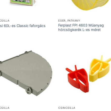
CSILLA
EGÉR, PATKÁNY
Ferplast FPI 4603 Műanyag
si 60L-es Classic faforgács
hörcsögkerék L-es méret
CSILLA
CSINCSILLA