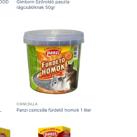
FOOD
Gimborn Szőroldó paszta
rágcsálóknak 50gr
CSINCSILLA
L
Panzi csincsilla fürdető homok 1 liter