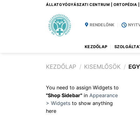
Skip
ÁLLATGYÓGYÁSZATI CENTRUM | ORTOPÉDIA 
to
content
RENDELŐNK
NYIT
KEZDŐLAP
SZOLGÁLTA
KEZDŐLAP
/
KISEMLŐSÖK
/
EGY
You need to assign Widgets to
"Shop Sidebar"
in
Appearance
> Widgets
to show anything
here