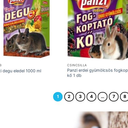
B
CSINCSILLA
Panzi erdei gyümölcsös fogkop
i degu eledel 1000 ml
kő 1 db
1
2
3
4
…
7
8