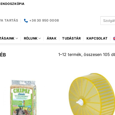
| ENDOSZKÓPIA
Keresés
VA TARTÁS
+36 30 950 0008
a
következ
TÁSAINK
RÓLUNK
ÁRAK
TUDÁSTÁR
KAPCSOLAT
1–12 termék, összesen 105 d
ÉB