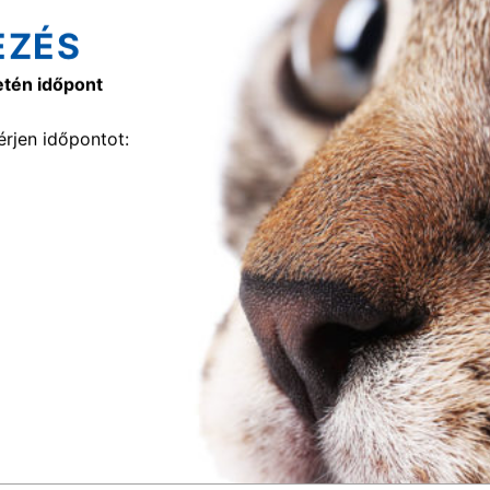
EZÉS
etén időpont
rjen időpontot: