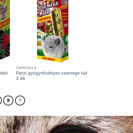
CSINCSILLA
tató
Panzi gyógynövényes csemege rúd
2 db
9