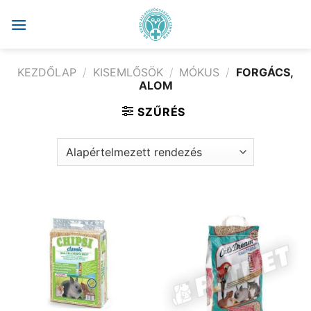
Skip
to
content
KEZDŐLAP
/
KISEMLŐSÖK
/
MÓKUS
/
FORGÁCS,
ALOM
SZŰRÉS