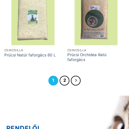
CSINCSILLA
CSINCSILLA
Prücsi Orchidea illatú
Prücsi Natúr faforgács 60 L
faforgács
1
2
RENDELŐI