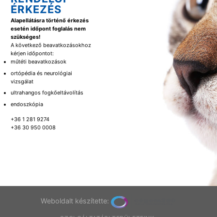
ÉRKEZÉS
Alapellátásra történő érkezés
esetén időpont foglalás nem
szükséges!
A következő beavatkozásokhoz
kérjen időpontot:
műtéti beavatkozások
ortópédia és neurológiai
vizsgálat
ultrahangos fogkőeltávolítás
endoszkópia
+36 1 281 9274
+36 30 950 0008
Weboldalt készítette: