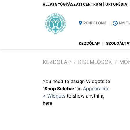
Skip
ÁLLATGYÓGYÁSZATI CENTRUM | ORTOPÉDIA 
to
content
RENDELŐNK
NYIT
KEZDŐLAP
SZOLGÁLTA
KEZDŐLAP
/
KISEMLŐSÖK
/
MÓ
You need to assign Widgets to
"Shop Sidebar"
in
Appearance
> Widgets
to show anything
here