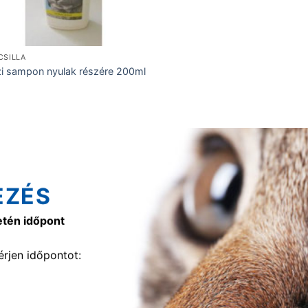
CSILLA
i sampon nyulak részére 200ml
EZÉS
etén időpont
rjen időpontot: