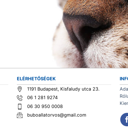
ELÉRHETŐSÉGEK
IN
1191 Budapest, Kisfaludy utca 23.
Ada
Ról
06 1 281 9274
Kie
06 30 950 0008
buboallatorvos@gmail.com