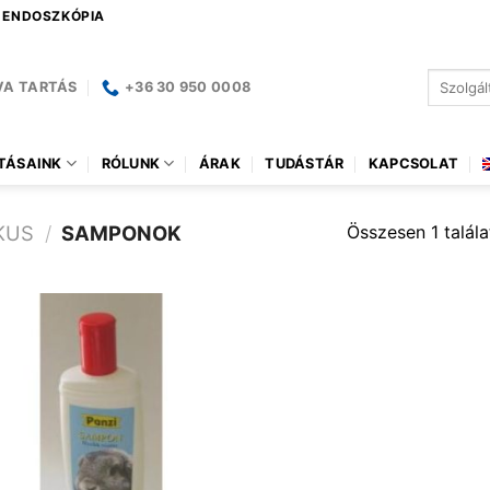
| ENDOSZKÓPIA
Keresés
VA TARTÁS
+36 30 950 0008
a
következ
TÁSAINK
RÓLUNK
ÁRAK
TUDÁSTÁR
KAPCSOLAT
Összesen 1 talála
KUS
/
SAMPONOK