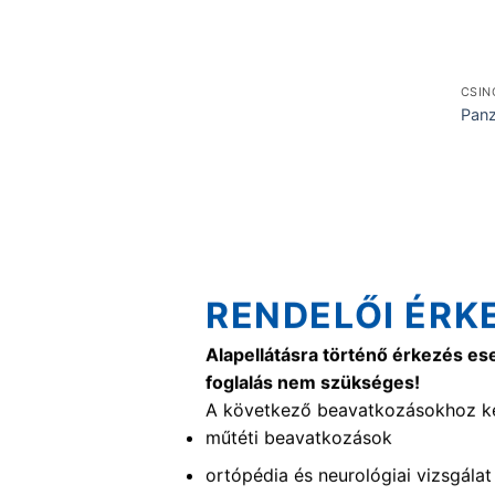
CSIN
Panz
RENDELŐI ÉRK
Alapellátásra történő érkezés es
foglalás nem szükséges!
A következő beavatkozásokhoz ké
műtéti beavatkozások
ortópédia és neurológiai vizsgálat