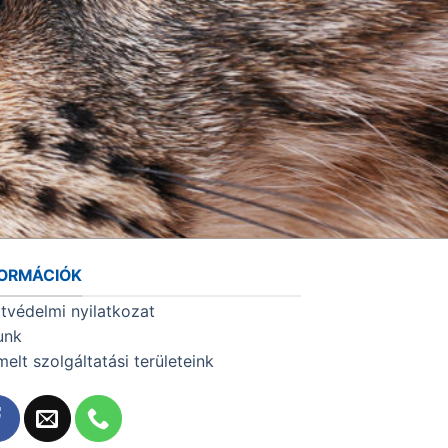
FORMÁCIÓK
tvédelmi nyilatkozat
unk
melt szolgáltatási területeink