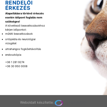
RENDELŐI
ÉRKEZÉS
Alapellátásra történő érkezés
esetén időpont foglalás nem
szükséges!
A következő beavatkozásokhoz
kérjen időpontot:
műtéti beavatkozások
ortópédia és neurológiai
vizsgálat
ultrahangos fogkőeltávolítás
endoszkópia
+36 1 281 9274
+36 30 950 0008
Weboldalt készítette: