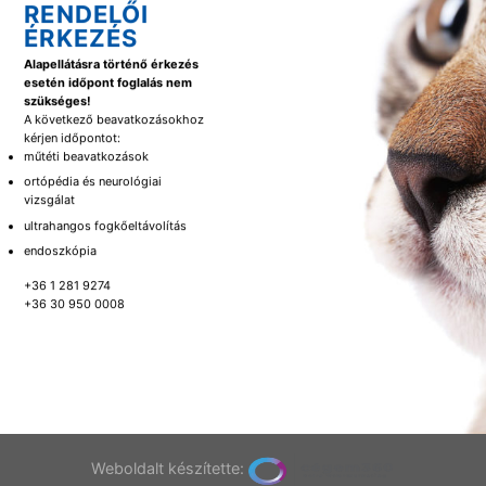
RENDELŐI
ÉRKEZÉS
Alapellátásra történő érkezés
esetén időpont foglalás nem
szükséges!
A következő beavatkozásokhoz
kérjen időpontot:
műtéti beavatkozások
ortópédia és neurológiai
vizsgálat
ultrahangos fogkőeltávolítás
endoszkópia
+36 1 281 9274
+36 30 950 0008
Weboldalt készítette: