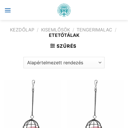
Skip
to
content
KEZDŐLAP
/
KISEMLŐSÖK
/
TENGERIMALAC
/
ETETŐTÁLAK
SZŰRÉS